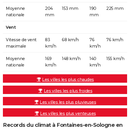
Moyenne
204
153 mm
190
225 mm
nationale
mm
mm
Vent
Vitesse de vent
83
68 km/h
76
76 km/h
maximale
km/h
km/h
Moyenne
169
148 km/h
140
155 km/h
nationale
km/h
km/h
Les villes les plus chaudes
Les villes les plus froides
Les villes les plus pluvieuses
Les villes les plus venteuses
Records du climat à Fontaines-en-Sologne en