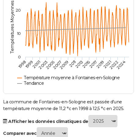
Températures Moyennes ( °C )
City break
Voyage de noces
Climat
Destinations
Voyage nature
Forum
+
PHOTO
20
GUIDES D'ACHAT
BONS PLANS
10
CARTE DE VOEUX
Carte Bonne année
Carte Pâques
Carte de Noël
Carte Saint-Valentin
Carte d'anniversaire
DICTIONNAIRE
0
2007
2021
2009
2022
1998
2011
2024
1999
2013
2001
2015
2003
2017
2005
2019
Biographies
Expressions
Dictionnaire
Citations
Proverbes
PROGRAMME TV
Température moyenne à Fontaines-en-Sologne
COPAINS D'AVANT
Tendance
Se connecter
Collèges
Universités
Service militaire
S'inscrire
Lycées
Primaires
Entreprises
Avis de recherche
AVIS DE DÉCÈS
La commune de Fontaines-en-Sologne est passée d'une
FORUM
température moyenne de 11,2 °c en 1998 à 12,5 °c en 2025.
Lifestyle
Sport
Television
Cinema
Bricolage
Culture
Auto
Voyage
Afficher les données climatiques de
Comparer avec