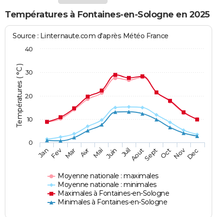
Températures à Fontaines-en-Sologne en 2025
Source : Linternaute.com d'après Météo France
40
Températures ( °C )
30
20
10
0
Fev
Nov
Jan
Mar
Avr
Mai
Juin
Juil
Aout
Sept
Oct
Dec
Moyenne nationale : maximales
Moyenne nationale : minimales
Maximales à Fontaines-en-Sologne
Minimales à Fontaines-en-Sologne