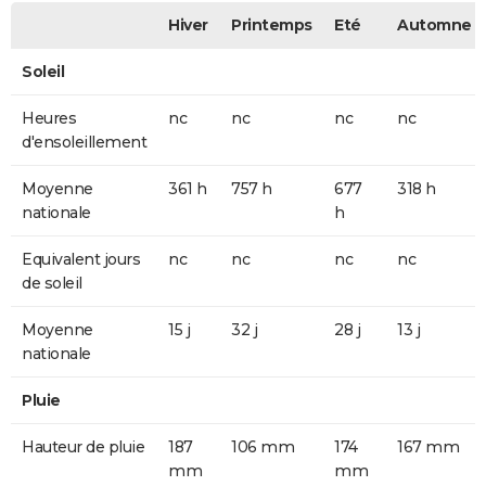
Hiver
Printemps
Eté
Automne
Soleil
Heures
nc
nc
nc
nc
d'ensoleillement
Moyenne
361 h
757 h
677
318 h
nationale
h
Equivalent jours
nc
nc
nc
nc
de soleil
Moyenne
15 j
32 j
28 j
13 j
nationale
Pluie
Hauteur de pluie
187
106 mm
174
167 mm
mm
mm