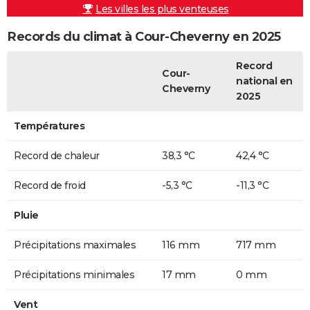
Les villes les plus venteuses
Records du climat à Cour-Cheverny en 2025
Record
Cour-
national en
Cheverny
2025
Températures
Record de chaleur
38,3 °C
42,4 °C
Record de froid
-5,3 °C
-11,3 °C
Pluie
Précipitations maximales
116 mm
717 mm
Précipitations minimales
17 mm
0 mm
Vent