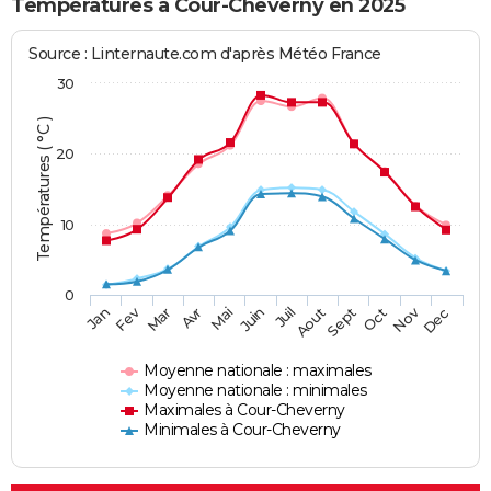
Températures à Cour-Cheverny en 2025
Source : Linternaute.com d'après Météo France
30
Températures ( °C )
20
10
0
Fev
Nov
Jan
Mar
Avr
Mai
Juin
Juil
Aout
Sept
Oct
Dec
Moyenne nationale : maximales
Moyenne nationale : minimales
Maximales à Cour-Cheverny
Minimales à Cour-Cheverny