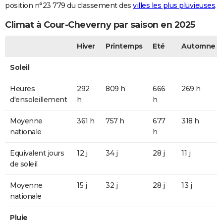
position n°23 779 du classement des
villes les plus pluvieuses
.
Climat à Cour-Cheverny par saison en 2025
Hiver
Printemps
Eté
Automne
Soleil
Heures
292
809 h
666
269 h
d'ensoleillement
h
h
Moyenne
361 h
757 h
677
318 h
nationale
h
Equivalent jours
12 j
34 j
28 j
11 j
de soleil
Moyenne
15 j
32 j
28 j
13 j
nationale
Pluie