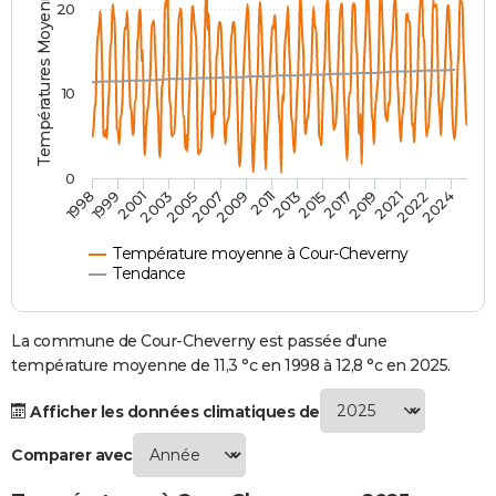
Températures Moyennes ( °C )
20
City break
Voyage de noces
Climat
Destinations
Voyage nature
Forum
+
PHOTO
GUIDES D'ACHAT
10
BONS PLANS
CARTE DE VOEUX
0
2007
2021
2009
2022
1998
2011
2024
1999
2013
2001
2015
2003
2017
2005
2019
Carte Bonne année
Carte Pâques
Carte de Noël
Carte Saint-Valentin
Carte d'anniversaire
DICTIONNAIRE
Biographies
Expressions
Dictionnaire
Citations
Proverbes
PROGRAMME TV
Température moyenne à Cour-Cheverny
Tendance
COPAINS D'AVANT
Se connecter
Collèges
Universités
Service militaire
S'inscrire
Lycées
Primaires
Entreprises
Avis de recherche
La commune de Cour-Cheverny est passée d'une
AVIS DE DÉCÈS
température moyenne de 11,3 °c en 1998 à 12,8 °c en 2025.
FORUM
Afficher les données climatiques de
Lifestyle
Sport
Television
Cinema
Bricolage
Culture
Auto
Voyage
Comparer avec