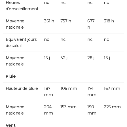
Heures
nc
nc
nc
nc
d'ensoleillement
Moyenne
361 h
757 h
677
318 h
nationale
h
Equivalent jours
nc
nc
nc
nc
de soleil
Moyenne
15 j
32 j
28 j
13 j
nationale
Pluie
Hauteur de pluie
187
106 mm
174
167 mm
mm
mm
Moyenne
204
153 mm
190
225 mm
nationale
mm
mm
Vent