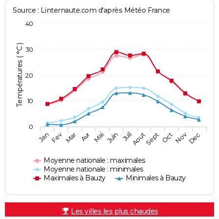
Source : Linternaute.com d'après Météo France
40
Températures ( °C )
30
20
10
0
Fev
Nov
Jan
Mar
Avr
Mai
Juin
Juil
Aout
Sept
Oct
Dec
Moyenne nationale : maximales
Moyenne nationale : minimales
Maximales à Bauzy
Minimales à Bauzy
Les villes les plus chaudes