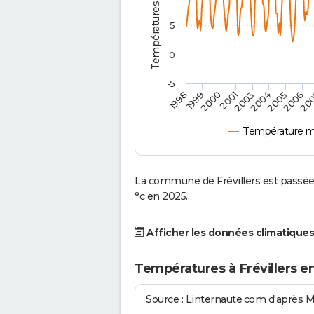
5
0
-5
2001
2003
2004
2005
1998
2006
1999
20
2000
Température mo
La commune de Frévillers est passée
°c en 2025.
Afficher les données climatiques
Températures à Frévillers e
Source : Linternaute.com d'après 