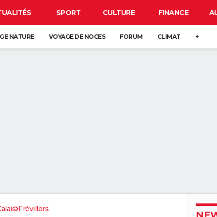
TUALITÉS
SPORT
CULTURE
FINANCE
A
GE NATURE
VOYAGE DE NOCES
FORUM
CLIMAT
+
alais
Frévillers
NEW