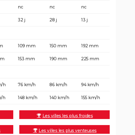
nc
nc
nc
32 j
28 j
13 j
m
109 mm
150 mm
192 mm
mm
153 mm
190 mm
225 mm
m/h
76 km/h
86 km/h
94 km/h
m/h
148 km/h
140 km/h
155 km/h
Les villes les plus froides
s
Les villes les plus venteuses