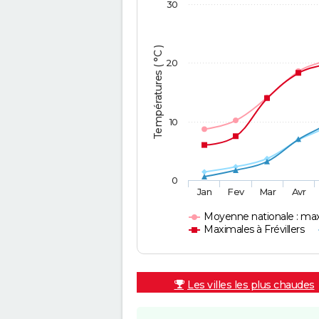
30
Températures ( °C )
20
10
0
Jan
Fev
Mar
Avr
Moyenne nationale : ma
Maximales à Frévillers
Les villes les plus chaudes