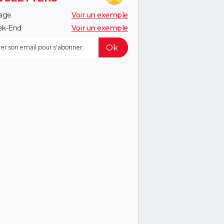
age
Voir un exemple
k-End
Voir un exemple