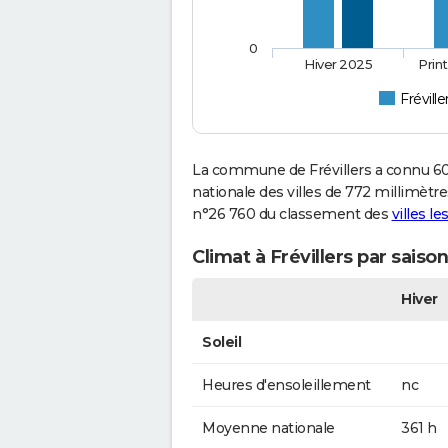
0
Hiver 2025
Prin
Fréville
La commune de Frévillers a connu 60
nationale des villes de 772 millimètres
n°26 760 du classement des
villes l
Climat à Frévillers par saiso
Hiver
Soleil
Heures d'ensoleillement
nc
Moyenne nationale
361 h