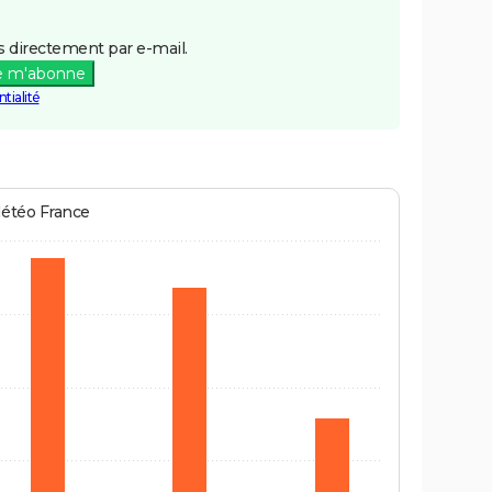
 directement par e-mail.
e m'abonne
tialité
Météo France