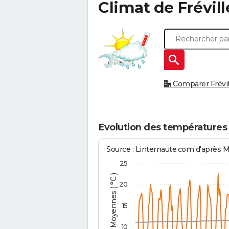
Climat de
Frévill
Comparer Frévill
Evolution des températures à
Source : Linternaute.com d'après 
25
Températures Moyennes ( °C )
20
15
10