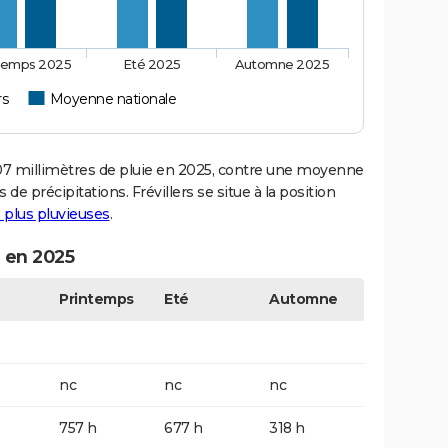
temps 2025
Eté 2025
Automne 2025
rs
Moyenne nationale
7 millimètres de pluie en 2025, contre une moyenne
 de précipitations. Frévillers se situe à la position
es plus pluvieuses
.
n en 2025
Printemps
Eté
Automne
nc
nc
nc
757 h
677 h
318 h