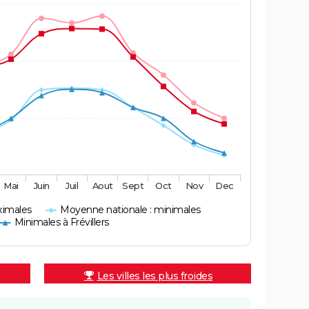
Mai
Juin
Juil
Aout
Sept
Oct
Nov
Dec
ximales
Moyenne nationale : minimales
Minimales à Frévillers
Les villes les plus froides