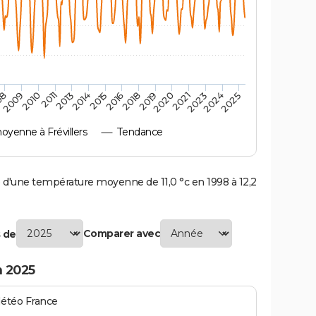
2010
2019
2011
2020
2013
2021
2023
2014
2015
2024
08
2016
2025
2009
2018
yenne à Frévillers
Tendance
 d'une température moyenne de 11,0 °c en 1998 à 12,2
Comparer avec
 de
n 2025
Météo France