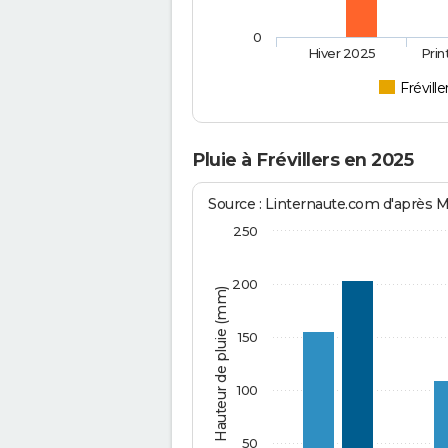
0
Hiver 2025
Pri
Fréville
Pluie à Frévillers en 2025
Source : Linternaute.com d'après 
250
200
Hauteur de pluie (mm)
150
100
50