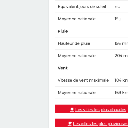
Equivalent jours de soleil
nc
Moyenne nationale
15 j
Pluie
Hauteur de pluie
156 m
Moyenne nationale
204 
Vent
Vitesse de vent maximale
104 k
Moyenne nationale
169 k
Les villes les plus chaudes
Les villes les plus pluvieuse