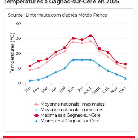
Températures à Gagnac-sur-Cère en 2025
Source : Linternaute.com d'après Météo France
40
Températures ( °C )
30
20
10
0
Fev
Nov
Jan
Mar
Avr
Mai
Juin
Juil
Aout
Sept
Oct
Dec
Moyenne nationale : maximales
Moyenne nationale : minimales
Maximales à Gagnac-sur-Cère
Minimales à Gagnac-sur-Cère