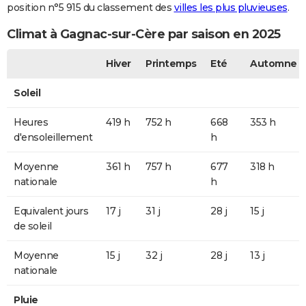
position n°5 915 du classement des
villes les plus pluvieuses
.
Climat à Gagnac-sur-Cère par saison en 2025
Hiver
Printemps
Eté
Automne
Soleil
Heures
419 h
752 h
668
353 h
d'ensoleillement
h
Moyenne
361 h
757 h
677
318 h
nationale
h
Equivalent jours
17 j
31 j
28 j
15 j
de soleil
Moyenne
15 j
32 j
28 j
13 j
nationale
Pluie