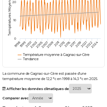
Températures Moyennes ( °C )
20
City break
Voyage de noces
Climat
Destinations
Voyage nature
Forum
+
PHOTO
GUIDES D'ACHAT
10
BONS PLANS
CARTE DE VOEUX
0
2007
2021
2009
2022
1998
2011
2024
1999
2013
2001
2015
2003
2017
2005
2019
Carte Bonne année
Carte Pâques
Carte de Noël
Carte Saint-Valentin
Carte d'anniversaire
DICTIONNAIRE
Biographies
Expressions
Dictionnaire
Citations
Proverbes
PROGRAMME TV
Température moyenne à Gagnac-sur-Cère
Tendance
COPAINS D'AVANT
Se connecter
Collèges
Universités
Service militaire
S'inscrire
Lycées
Primaires
Entreprises
Avis de recherche
La commune de Gagnac-sur-Cère est passée d'une
AVIS DE DÉCÈS
température moyenne de 12,2 °c en 1998 à 14,3 °c en 2025.
FORUM
Afficher les données climatiques de
Lifestyle
Sport
Television
Cinema
Bricolage
Culture
Auto
Voyage
Comparer avec