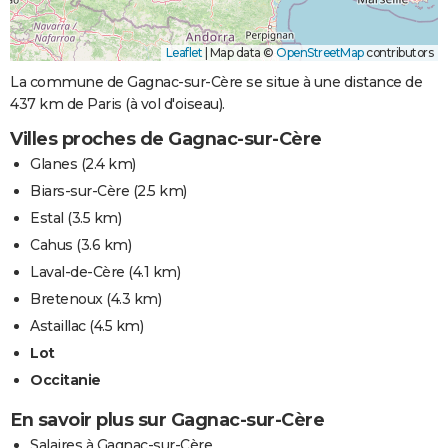
Leaflet
|
Map data ©
OpenStreetMap
contributors
La commune de Gagnac-sur-Cère se situe à une distance de
437 km de Paris (à vol d'oiseau).
Villes proches de Gagnac-sur-Cère
Glanes
(2.4 km)
Biars-sur-Cère
(2.5 km)
Estal
(3.5 km)
Cahus
(3.6 km)
Laval-de-Cère
(4.1 km)
Bretenoux
(4.3 km)
Astaillac
(4.5 km)
Lot
Occitanie
En savoir plus sur Gagnac-sur-Cère
Salaires à Gagnac-sur-Cère