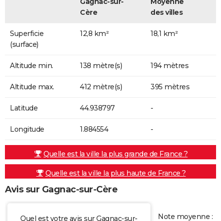
Gagnac-sur-
Moyenne
Cère
des villes
Superficie
12,8 km²
18,1 km²
(surface)
Altitude min.
138 mètre(s)
194 mètres
Altitude max.
412 mètre(s)
395 mètres
Latitude
44.938797
-
Longitude
1.884554
-
Quelle est la ville la plus grande de France ?
Quelle est la ville la plus haute de France ?
Avis sur Gagnac-sur-Cère
Note moyenne :
Quel est votre avis sur Gagnac-sur-