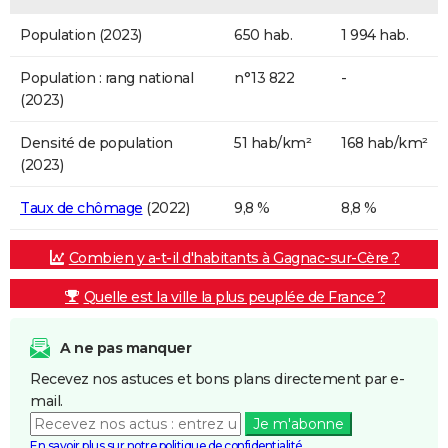
Population (2023)
650 hab.
1 994 hab.
Population : rang national
n°13 822
-
(2023)
Densité de population
51 hab/km²
168 hab/km²
(2023)
Taux de chômage
(2022)
9,8 %
8,8 %
Combien y a-t-il d'habitants à Gagnac-sur-Cère ?
Quelle est la ville la plus peuplée de France ?
A ne pas manquer
Recevez nos astuces et bons plans directement par e-
mail.
Je m'abonne
En savoir plus sur notre politique de confidentialité