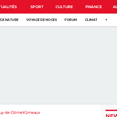
TUALITÉS
SPORT
CULTURE
FINANCE
A
GE NATURE
VOYAGE DE NOCES
FORUM
CLIMAT
+
uy-de-Dôme
Gimeaux
NEW