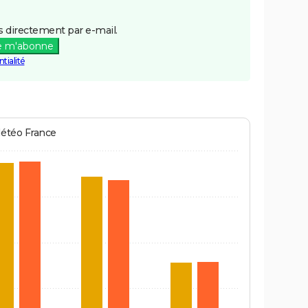
 directement par e-mail.
e m'abonne
tialité
Météo France