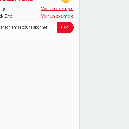
age
Voir un exemple
k-End
Voir un exemple