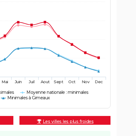
Mai
Juin
Juil
Aout
Sept
Oct
Nov
Dec
ximales
Moyenne nationale : minimales
Minimales à Gimeaux
Les villes les plus froides