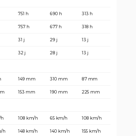
751 h
690 h
313 h
757 h
677 h
318 h
31 j
29 j
13 j
32 j
28 j
13 j
m
149 mm
310 mm
87 mm
mm
153 mm
190 mm
225 mm
/h
108 km/h
65 km/h
108 km/h
m/h
148 km/h
140 km/h
155 km/h