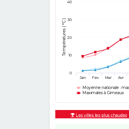
40
30
Températures ( °C )
20
10
0
Jan
Fev
Mar
Avr
Moyenne nationale : ma
Maximales à Gimeaux
Les villes les plus chaudes