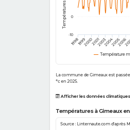
0
-10
2001
2004
1998
2006
2000
2003
2005
1999
20
Température m
La commune de Gimeaux est passée d
°c en 2025.
Afficher les données climatiques
Températures à Gimeaux en
Source : Linternaute.com d'après 