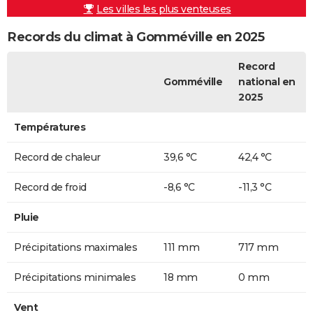
Les villes les plus venteuses
Records du climat à Gomméville en 2025
Record
Gomméville
national en
2025
Températures
Record de chaleur
39,6 °C
42,4 °C
Record de froid
-8,6 °C
-11,3 °C
Pluie
Précipitations maximales
111 mm
717 mm
Précipitations minimales
18 mm
0 mm
Vent