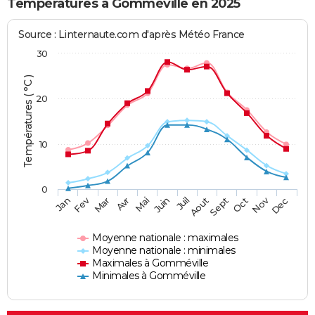
Températures à Gomméville en 2025
Source : Linternaute.com d'après Météo France
30
Températures ( °C )
20
10
0
Fev
Nov
Jan
Mar
Avr
Mai
Juin
Juil
Aout
Sept
Oct
Dec
Moyenne nationale : maximales
Moyenne nationale : minimales
Maximales à Gomméville
Minimales à Gomméville