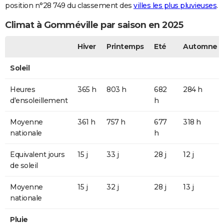
position n°28 749 du classement des
villes les plus pluvieuses
.
Climat à Gomméville par saison en 2025
Hiver
Printemps
Eté
Automne
Soleil
Heures
365 h
803 h
682
284 h
d'ensoleillement
h
Moyenne
361 h
757 h
677
318 h
nationale
h
Equivalent jours
15 j
33 j
28 j
12 j
de soleil
Moyenne
15 j
32 j
28 j
13 j
nationale
Pluie