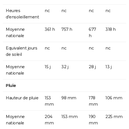
Heures
nc
nc
nc
nc
d'ensoleillement
Moyenne
361 h
757 h
677
318 h
nationale
h
Equivalent jours
nc
nc
nc
nc
de soleil
Moyenne
15 j
32 j
28 j
13 j
nationale
Pluie
Hauteur de pluie
153
98 mm
178
106 mm
mm
mm
Moyenne
204
153 mm
190
225 mm
nationale
mm
mm