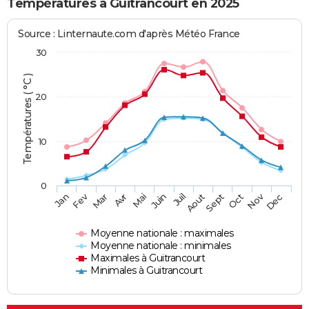
Températures à Guitrancourt en 2025
Source : Linternaute.com d'après Météo France
30
Températures ( °C )
20
10
0
Fev
Nov
Jan
Mar
Avr
Mai
Juin
Juil
Aout
Sept
Oct
Dec
Moyenne nationale : maximales
Moyenne nationale : minimales
Maximales à Guitrancourt
Minimales à Guitrancourt