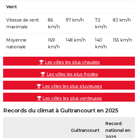
Vent
Vitesse de vent
86
97 km/h
72
83 km/h
maximale
km/h
km/h
Moyenne
169
148 km/h
140
155 km/h
nationale
km/h
km/h
Les villes les plus chaudes
Les villes les plus froides
Les villes les plus pluvieuses
Les villes les plus venteuses
Records du climat à Guitrancourt en 2025
Record
Guitrancourt
national en
2025