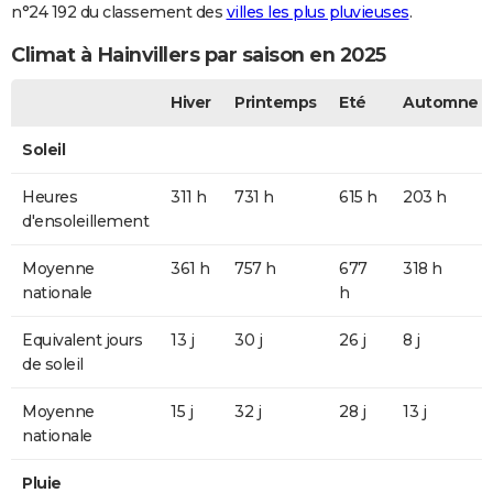
n°24 192 du classement des
villes les plus pluvieuses
.
Climat à Hainvillers par saison en 2025
Hiver
Printemps
Eté
Automne
Soleil
Heures
311 h
731 h
615 h
203 h
d'ensoleillement
Moyenne
361 h
757 h
677
318 h
nationale
h
Equivalent jours
13 j
30 j
26 j
8 j
de soleil
Moyenne
15 j
32 j
28 j
13 j
nationale
Pluie