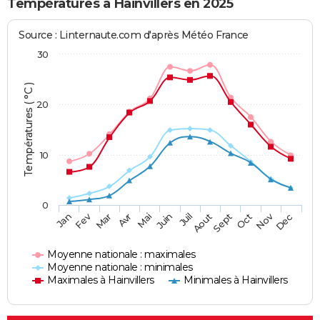
Températures à Hainvillers en 2025
Source : Linternaute.com d'après Météo France
30
Températures ( °C )
20
10
0
Fev
Nov
Jan
Mar
Avr
Mai
Juin
Juil
Aout
Sept
Oct
Dec
Moyenne nationale : maximales
Moyenne nationale : minimales
Maximales à Hainvillers
Minimales à Hainvillers