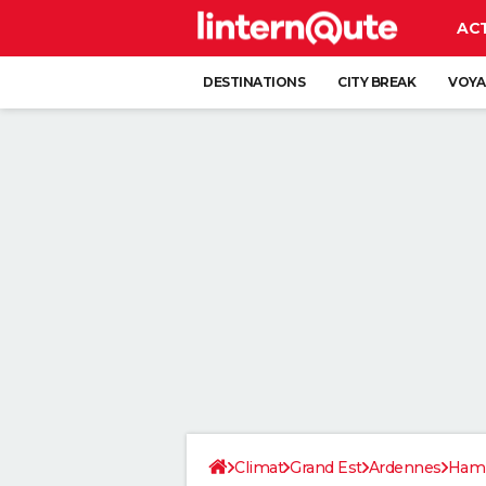
AC
DESTINATIONS
CITY BREAK
VOYA
Climat
Grand Est
Ardennes
Ham-