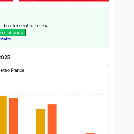
 directement par e-mail.
e m'abonne
tialité
2025
Météo France