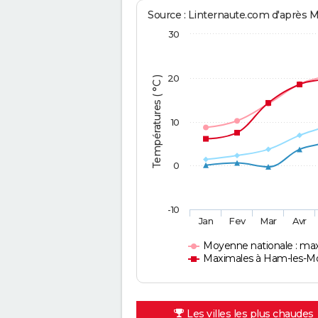
Source : Linternaute.com d'après 
30
20
Températures ( °C )
10
0
-10
Jan
Fev
Mar
Avr
Moyenne nationale : ma
Maximales à Ham-les-M
Les villes les plus chaudes