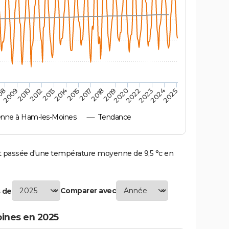
2018
2009
2024
2015
2022
2013
2019
2010
2025
2017
08
2023
2014
2020
2012
nne à Ham-les-Moines
Tendance
passée d'une température moyenne de 9,5 °c en
Comparer avec
 de
ines en 2025