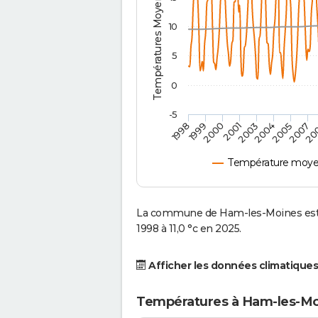
Températures Moyennes ( °C )
10
5
0
-5
2000
2007
1998
2004
2001
20
1999
2005
2003
Température moye
La commune de Ham-les-Moines est 
1998 à 11,0 °c en 2025.
Afficher les données climatiques
Températures à Ham-les-Mo