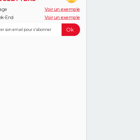
age
Voir un exemple
k-End
Voir un exemple