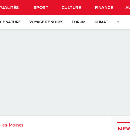
TUALITÉS
SPORT
CULTURE
FINANCE
A
GE NATURE
VOYAGE DE NOCES
FORUM
CLIMAT
+
les-Moines
NEW