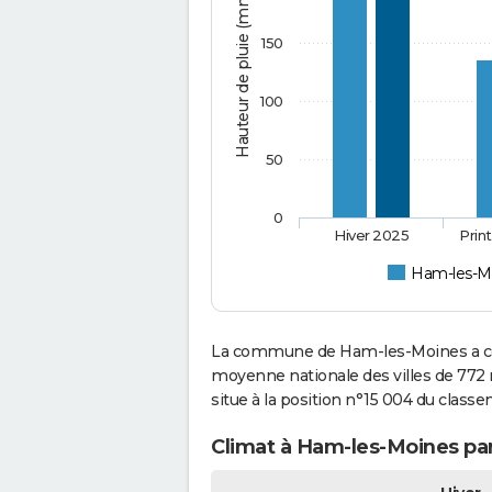
Hauteur de pluie (mm)
150
100
50
0
Hiver 2025
Prin
Ham-les-M
La commune de Ham-les-Moines a con
moyenne nationale des villes de 772 
situe à la position n°15 004 du clas
Climat à Ham-les-Moines par