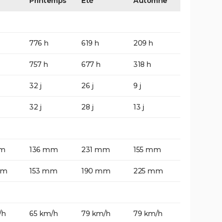
Printemps
Eté
Automne
776 h
619 h
209 h
757 h
677 h
318 h
32 j
26 j
9 j
32 j
28 j
13 j
mm
136 mm
231 mm
155 mm
mm
153 mm
190 mm
225 mm
/h
65 km/h
79 km/h
79 km/h