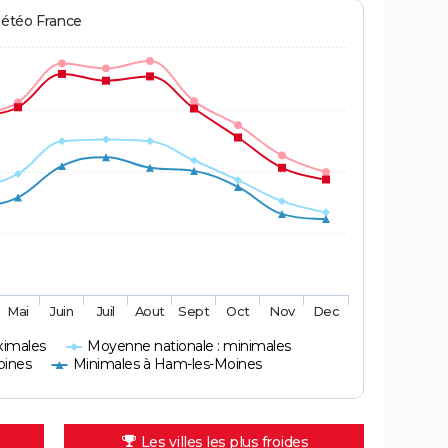
Météo France
Mai
Juin
Juil
Aout
Sept
Oct
Nov
Dec
ximales
Moyenne nationale : minimales
oines
Minimales à Ham-les-Moines
Les villes les plus froides