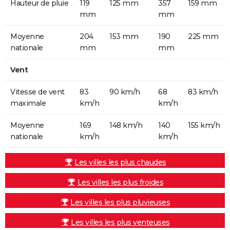
Hauteur de pluie
119
125 mm
357
159 mm
mm
mm
Moyenne
204
153 mm
190
225 mm
nationale
mm
mm
Vent
Vitesse de vent
83
90 km/h
68
83 km/h
maximale
km/h
km/h
Moyenne
169
148 km/h
140
155 km/h
nationale
km/h
km/h
Les villes les plus chaudes
Les villes les plus froides
Les villes les plus pluvieuses
Les villes les plus venteuses