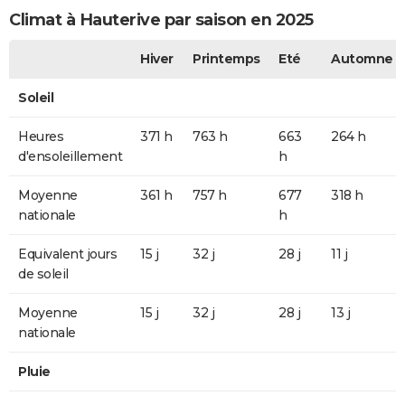
Climat à Hauterive par saison en 2025
Hiver
Printemps
Eté
Automne
Soleil
Heures
371 h
763 h
663
264 h
d'ensoleillement
h
Moyenne
361 h
757 h
677
318 h
nationale
h
Equivalent jours
15 j
32 j
28 j
11 j
de soleil
Moyenne
15 j
32 j
28 j
13 j
nationale
Pluie