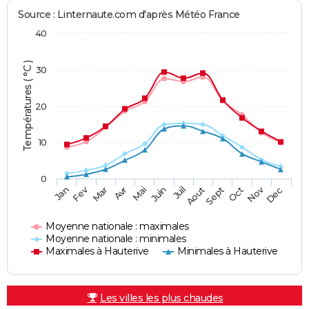
Source : Linternaute.com d'après Météo France
40
Températures ( °C )
30
20
10
0
Fev
Nov
Jan
Mar
Avr
Mai
Juin
Juil
Aout
Sept
Oct
Dec
Moyenne nationale : maximales
Moyenne nationale : minimales
Maximales à Hauterive
Minimales à Hauterive
Les villes les plus chaudes