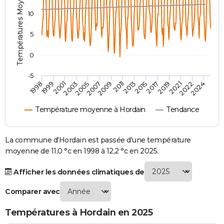
Températures Moyennes ( °C )
City break
Voyage de noces
Climat
Destinations
Voyage nature
Forum
+
PHOTO
10
GUIDES D'ACHAT
5
BONS PLANS
0
CARTE DE VOEUX
-5
2007
2021
2009
2022
1998
2011
2024
1999
2013
2001
2015
2003
2017
2005
2019
Carte Bonne année
Carte Pâques
Carte de Noël
Carte Saint-Valentin
Carte d'anniversaire
DICTIONNAIRE
Température moyenne à Hordain
Tendance
Biographies
Expressions
Dictionnaire
Citations
Proverbes
PROGRAMME TV
COPAINS D'AVANT
La commune d'Hordain est passée d'une température
moyenne de 11,0 °c en 1998 à 12,2 °c en 2025.
Se connecter
Collèges
Universités
Service militaire
S'inscrire
Lycées
Primaires
Entreprises
Avis de recherche
AVIS DE DÉCÈS
Afficher les données climatiques de
FORUM
Comparer avec
Lifestyle
Sport
Television
Cinema
Bricolage
Culture
Auto
Voyage
Températures à Hordain en 2025