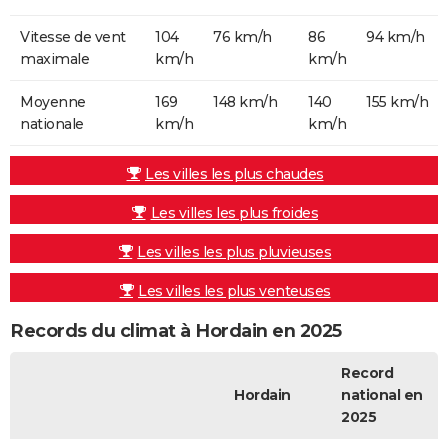
Vitesse de vent
104
76 km/h
86
94 km/h
maximale
km/h
km/h
Moyenne
169
148 km/h
140
155 km/h
nationale
km/h
km/h
Les villes les plus chaudes
Les villes les plus froides
Les villes les plus pluvieuses
Les villes les plus venteuses
Records du climat à Hordain en 2025
Record
Hordain
national en
2025