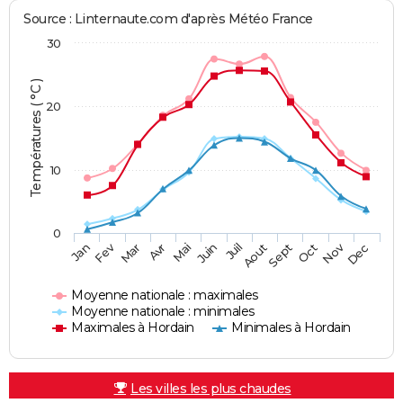
Source : Linternaute.com d'après Météo France
30
Températures ( °C )
20
10
0
Fev
Nov
Jan
Mar
Avr
Mai
Juin
Juil
Aout
Sept
Oct
Dec
Moyenne nationale : maximales
Moyenne nationale : minimales
Maximales à Hordain
Minimales à Hordain
Les villes les plus chaudes