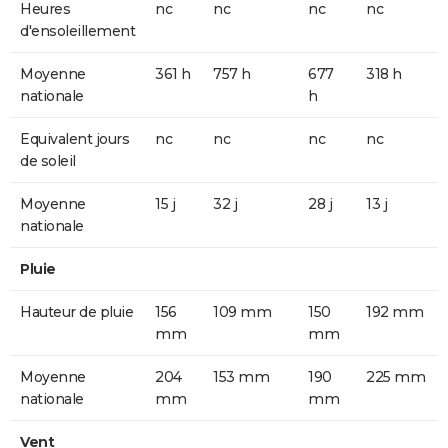
Heures
nc
nc
nc
nc
d'ensoleillement
Moyenne
361 h
757 h
677
318 h
nationale
h
Equivalent jours
nc
nc
nc
nc
de soleil
Moyenne
15 j
32 j
28 j
13 j
nationale
Pluie
Hauteur de pluie
156
109 mm
150
192 mm
mm
mm
Moyenne
204
153 mm
190
225 mm
nationale
mm
mm
Vent