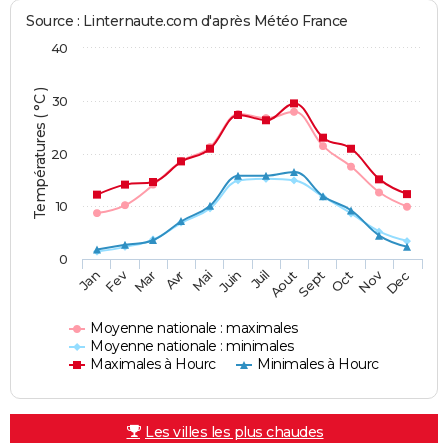
Source : Linternaute.com d'après Météo France
40
Températures ( °C )
30
20
10
0
Fev
Nov
Jan
Mar
Avr
Mai
Juin
Juil
Aout
Sept
Oct
Dec
Moyenne nationale : maximales
Moyenne nationale : minimales
Maximales à Hourc
Minimales à Hourc
Les villes les plus chaudes