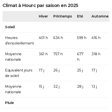
Climat à Hourc par saison en 2025
Hiver
Printemps
Eté
Automne
Soleil
Heures
401 h
634 h
599 h
416 h
d'ensoleillement
Moyenne
361 h
757 h
677
318 h
nationale
h
Equivalent jours
17 j
26 j
25 j
17 j
de soleil
Moyenne
15 j
32 j
28 j
13 j
nationale
Pluie