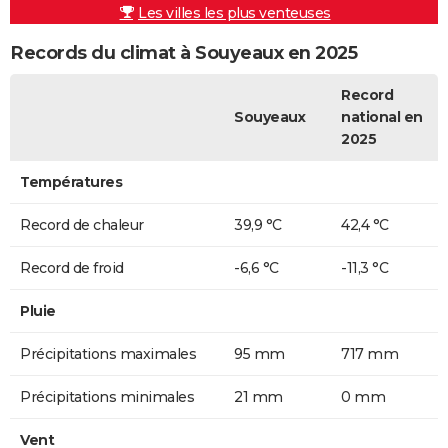
Les villes les plus venteuses
Records du climat à Souyeaux en 2025
Record
Souyeaux
national en
2025
Températures
Record de chaleur
39,9 °C
42,4 °C
Record de froid
-6,6 °C
-11,3 °C
Pluie
Précipitations maximales
95 mm
717 mm
Précipitations minimales
21 mm
0 mm
Vent