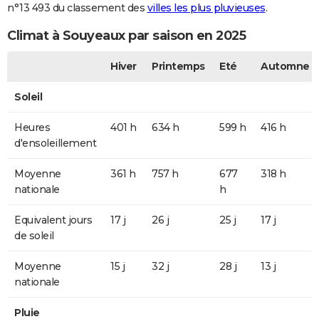
n°13 493 du classement des
villes les plus pluvieuses
.
Climat à Souyeaux par saison en 2025
Hiver
Printemps
Eté
Automne
Soleil
Heures
401 h
634 h
599 h
416 h
d'ensoleillement
Moyenne
361 h
757 h
677
318 h
nationale
h
Equivalent jours
17 j
26 j
25 j
17 j
de soleil
Moyenne
15 j
32 j
28 j
13 j
nationale
Pluie