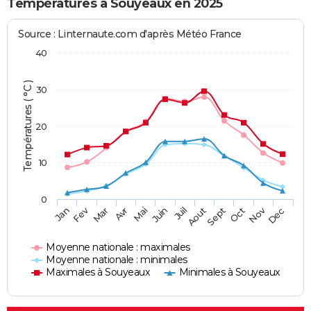
Températures à Souyeaux en 2025
Source : Linternaute.com d'après Météo France
40
Températures ( °C )
30
20
10
0
Fev
Nov
Jan
Mar
Avr
Mai
Juin
Juil
Aout
Sept
Oct
Dec
Moyenne nationale : maximales
Moyenne nationale : minimales
Maximales à Souyeaux
Minimales à Souyeaux