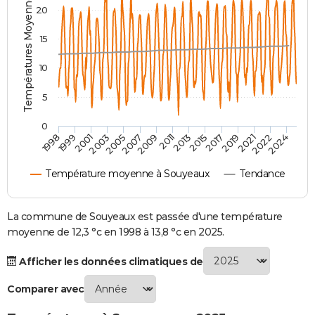
Températures Moyennes ( °C )
20
City break
Voyage de noces
Climat
Destinations
Voyage nature
Forum
+
PHOTO
15
GUIDES D'ACHAT
10
BONS PLANS
5
CARTE DE VOEUX
0
Carte Bonne année
Carte Pâques
Carte de Noël
Carte Saint-Valentin
Carte d'anniversaire
DICTIONNAIRE
2007
2021
2009
2022
1998
2011
2024
1999
2013
2001
2015
2003
2017
2005
2019
Biographies
Expressions
Dictionnaire
Citations
Proverbes
PROGRAMME TV
Température moyenne à Souyeaux
Tendance
COPAINS D'AVANT
Se connecter
Collèges
Universités
Service militaire
S'inscrire
Lycées
Primaires
Entreprises
Avis de recherche
La commune de Souyeaux est passée d'une température
AVIS DE DÉCÈS
moyenne de 12,3 °c en 1998 à 13,8 °c en 2025.
FORUM
Afficher les données climatiques de
Lifestyle
Sport
Television
Cinema
Bricolage
Culture
Auto
Voyage
Comparer avec