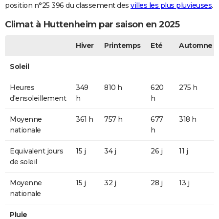
position n°25 396 du classement des
villes les plus pluvieuses
.
Climat à Huttenheim par saison en 2025
Hiver
Printemps
Eté
Automne
Soleil
Heures
349
810 h
620
275 h
d'ensoleillement
h
h
Moyenne
361 h
757 h
677
318 h
nationale
h
Equivalent jours
15 j
34 j
26 j
11 j
de soleil
Moyenne
15 j
32 j
28 j
13 j
nationale
Pluie