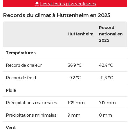
Les villes les plus venteuses
Records du climat à Huttenheim en 2025
Record
Huttenheim
national en
2025
Températures
Record de chaleur
36,9 °C
42,4 °C
Record de froid
-9,2 °C
-11,3 °C
Pluie
Précipitations maximales
109 mm
717 mm
Précipitations minimales
9 mm
0 mm
Vent