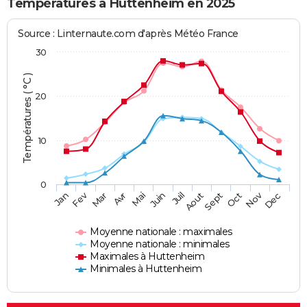
Températures à Huttenheim en 2025
Source : Linternaute.com d'après Météo France
30
Températures ( °C )
20
10
0
Fev
Nov
Jan
Mar
Avr
Mai
Juin
Juil
Aout
Sept
Oct
Dec
Moyenne nationale : maximales
Moyenne nationale : minimales
Maximales à Huttenheim
Minimales à Huttenheim