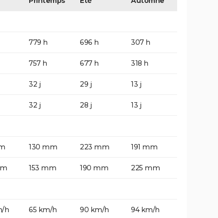
Printemps
Eté
Automne
779 h
696 h
307 h
757 h
677 h
318 h
32 j
29 j
13 j
32 j
28 j
13 j
mm
130 mm
223 mm
191 mm
mm
153 mm
190 mm
225 mm
m/h
65 km/h
90 km/h
94 km/h