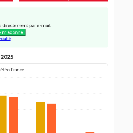
 directement par e-mail.
e m'abonne
tialité
 2025
Météo France