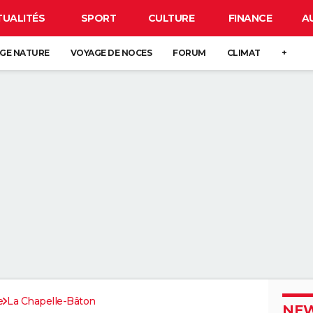
TUALITÉS
SPORT
CULTURE
FINANCE
A
GE NATURE
VOYAGE DE NOCES
FORUM
CLIMAT
+
e
La Chapelle-Bâton
NEW