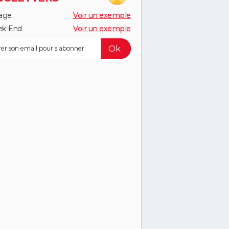
age
Voir un exemple
k-End
Voir un exemple