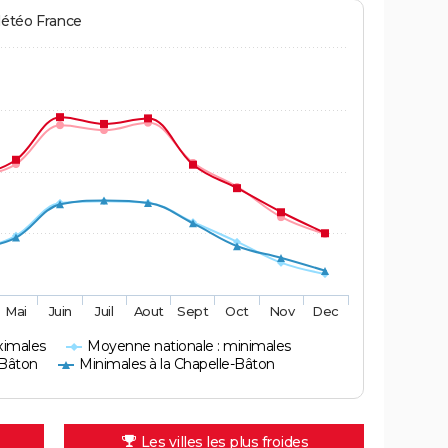
Météo France
Mai
Juin
Juil
Aout
Sept
Oct
Nov
Dec
ximales
Moyenne nationale : minimales
-Bâton
Minimales à la Chapelle-Bâton
Les villes les plus froides