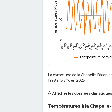
Températures Moyennes ( °C )
15
10
5
0
2001
2003
2004
2005
1998
2006
1999
20
2000
Température moyen
La commune de la Chapelle-Bâton es
1998 à 13,3 °c en 2025.
Afficher les données climatiques
Températures à la Chapelle