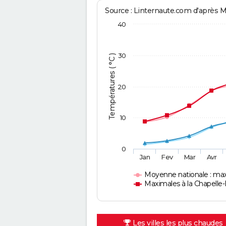
Source : Linternaute.com d'après 
40
30
Températures ( °C )
20
10
0
Jan
Fev
Mar
Avr
Moyenne nationale : ma
Maximales à la Chapelle
Les villes les plus chaudes