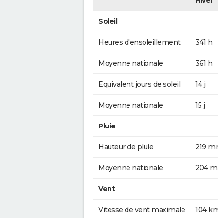
Hiver
Soleil
Heures d'ensoleillement
341 h
Moyenne nationale
361 h
Equivalent jours de soleil
14 j
Moyenne nationale
15 j
Pluie
Hauteur de pluie
219 
Moyenne nationale
204 
Vent
Vitesse de vent maximale
104 k