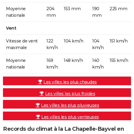
Moyenne
204
153 mm
190
225 mm
nationale
mm
mm
Vent
Vitesse de vent
122
104 km/h
104
151 km/h
maximale
km/h
km/h
Moyenne
169
148 km/h
140
155 km/h
nationale
km/h
km/h
Les villes les plus chaudes
Les villes les plus froides
Les villes les plus pluvieuses
Les villes les plus venteuses
Records du climat à la La Chapelle-Bayvel en