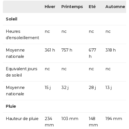
Hiver
Printemps
Eté
Automne
Soleil
Heures
nc
nc
nc
nc
d'ensoleillement
Moyenne
361 h
757 h
677
318 h
nationale
h
Equivalent jours
nc
nc
nc
nc
de soleil
Moyenne
15 j
32 j
28 j
13 j
nationale
Pluie
Hauteur de pluie
234
103 mm
148
194 mm
mm
mm