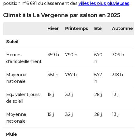
position n°6 691 du classement des
villes les plus pluvieuses
.
Climat à la La Vergenne par saison en 2025
Hiver
Printemps
Eté
Automne
Soleil
Heures
359 h
790 h
670
306 h
d'ensoleillement
h
Moyenne
361 h
757 h
677
318 h
nationale
h
Equivalent jours
15 j
33 j
28 j
13 j
de soleil
Moyenne
15 j
32 j
28 j
13 j
nationale
Pluie