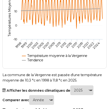
Températures Moyennes ( °C )
City break
Voyage de noces
Climat
Destinations
Voyage nature
Forum
+
PHOTO
10
GUIDES D'ACHAT
0
BONS PLANS
CARTE DE VOEUX
-10
1998
1999
2001
2003
2005
2007
2009
2011
2013
2015
2017
2019
2021
2022
2024
Carte Bonne année
Carte Pâques
Carte de Noël
Carte Saint-Valentin
Carte d'anniversaire
DICTIONNAIRE
Biographies
Expressions
Dictionnaire
Citations
Proverbes
PROGRAMME TV
Température moyenne à la Vergenne
Tendance
COPAINS D'AVANT
Se connecter
Collèges
Universités
Service militaire
S'inscrire
Lycées
Primaires
Entreprises
Avis de recherche
La commune de la Vergenne est passée d'une température
AVIS DE DÉCÈS
moyenne de 10,3 °c en 1998 à 11,8 °c en 2025.
FORUM
Afficher les données climatiques de
Lifestyle
Sport
Television
Cinema
Bricolage
Culture
Auto
Voyage
Comparer avec