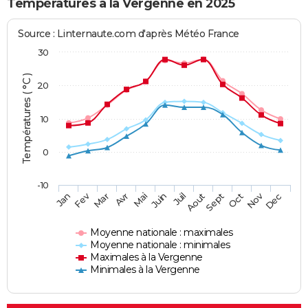
Températures à la Vergenne en 2025
Source : Linternaute.com d'après Météo France
30
Températures ( °C )
20
10
0
-10
Fev
Nov
Jan
Mar
Avr
Mai
Juin
Juil
Aout
Sept
Oct
Dec
Moyenne nationale : maximales
Moyenne nationale : minimales
Maximales à la Vergenne
Minimales à la Vergenne