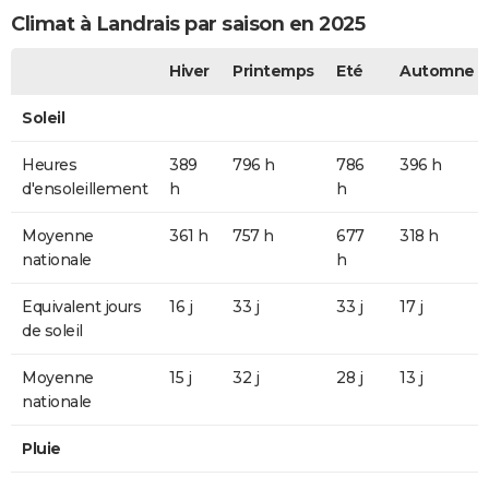
Climat à Landrais par saison en 2025
Hiver
Printemps
Eté
Automne
Soleil
Heures
389
796 h
786
396 h
d'ensoleillement
h
h
Moyenne
361 h
757 h
677
318 h
nationale
h
Equivalent jours
16 j
33 j
33 j
17 j
de soleil
Moyenne
15 j
32 j
28 j
13 j
nationale
Pluie