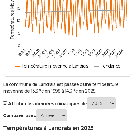
Températures Moyennes ( °C )
City break
Voyage de noces
Climat
Destinations
Voyage nature
Forum
+
PHOTO
15
GUIDES D'ACHAT
10
BONS PLANS
5
CARTE DE VOEUX
0
2007
2021
2009
2022
1998
2011
2024
1999
2013
2001
2015
2003
2017
2005
2019
Carte Bonne année
Carte Pâques
Carte de Noël
Carte Saint-Valentin
Carte d'anniversaire
DICTIONNAIRE
Température moyenne à Landrais
Tendance
Biographies
Expressions
Dictionnaire
Citations
Proverbes
PROGRAMME TV
COPAINS D'AVANT
La commune de Landrais est passée d'une température
moyenne de 13,3 °c en 1998 à 14,3 °c en 2025.
Se connecter
Collèges
Universités
Service militaire
S'inscrire
Lycées
Primaires
Entreprises
Avis de recherche
AVIS DE DÉCÈS
Afficher les données climatiques de
FORUM
Comparer avec
Lifestyle
Sport
Television
Cinema
Bricolage
Culture
Auto
Voyage
Températures à Landrais en 2025