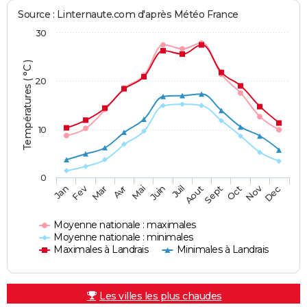
Source : Linternaute.com d'après Météo France
30
Températures ( °C )
20
10
0
Fev
Nov
Jan
Mar
Avr
Mai
Juin
Juil
Aout
Sept
Oct
Dec
Moyenne nationale : maximales
Moyenne nationale : minimales
Maximales à Landrais
Minimales à Landrais
Les villes les plus chaudes