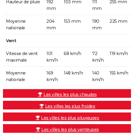
Hauteur de pluie
192
103 mm
111
255 mm
mm
mm
Moyenne
204
153 mm
190
225 mm
nationale
mm
mm
Vent
Vitesse de vent
101
68 km/h
72
119 km/h
maximale
km/h
km/h
Moyenne
169
148 km/h
140
155 km/h
nationale
km/h
km/h
Les villes les plus chaudes
Les villes les plus froides
Les villes les plus pluvieuses
Les villes les plus venteuses