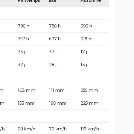
Printemps
Eté
Automne
796 h
786 h
396 h
757 h
677 h
318 h
33 j
33 j
17 j
32 j
28 j
13 j
mm
103 mm
111 mm
255 mm
mm
153 mm
190 mm
225 mm
/h
68 km/h
72 km/h
119 km/h