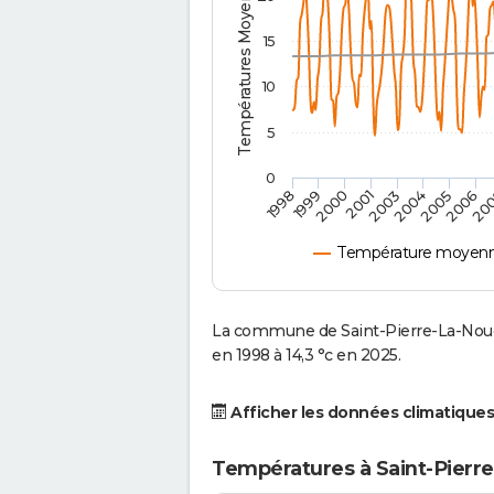
Températures Moyennes ( °C )
15
10
5
0
2001
2003
2004
2005
1998
2006
1999
20
2000
Température moyenne
La commune de Saint-Pierre-La-Noue
en 1998 à 14,3 °c en 2025.
Afficher les données climatiques
Températures à Saint-Pierr