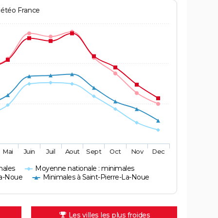
Météo France
Mai
Juin
Juil
Aout
Sept
Oct
Nov
Dec
males
Moyenne nationale : minimales
La-Noue
Minimales à Saint-Pierre-La-Noue
Les villes les plus froides