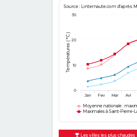
Source : Linternaute.com d'après 
30
Températures ( °C )
20
10
0
Jan
Fev
Mar
Avr
Moyenne nationale : maxi
Maximales à Saint-Pierre-
Les villes les plus chaudes