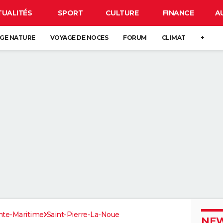
TUALITÉS
SPORT
CULTURE
FINANCE
A
GE NATURE
VOYAGE DE NOCES
FORUM
CLIMAT
+
nte-Maritime
Saint-Pierre-La-Noue
NEW