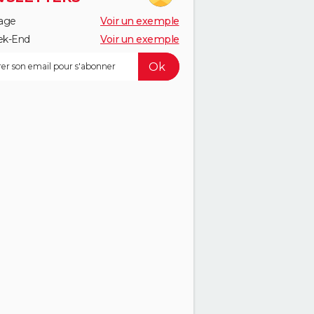
age
Voir un exemple
k-End
Voir un exemple