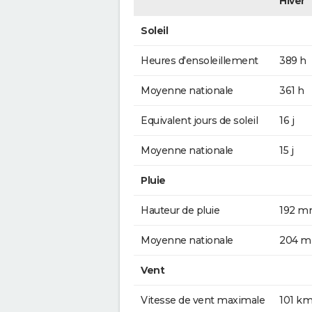
Hiver
Soleil
Heures d'ensoleillement
389 h
Moyenne nationale
361 h
Equivalent jours de soleil
16 j
Moyenne nationale
15 j
Pluie
Hauteur de pluie
192 
Moyenne nationale
204 
Vent
Vitesse de vent maximale
101 km