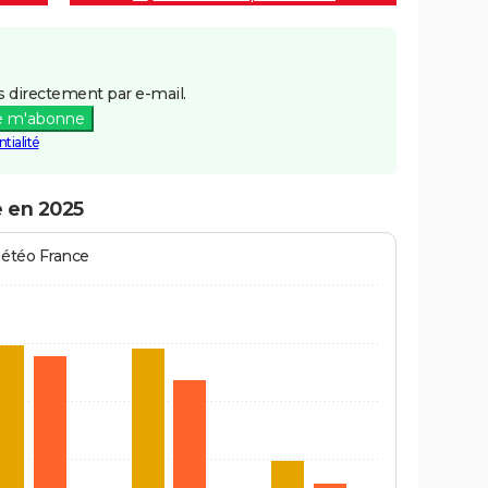
 directement par e-mail.
e m'abonne
tialité
e en 2025
Météo France