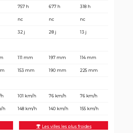
757 h
677 h
318 h
nc
nc
nc
32 j
28 j
13 j
mm
111 mm
197 mm
114 mm
mm
153 mm
190 mm
225 mm
/h
101 km/h
76 km/h
76 km/h
m/h
148 km/h
140 km/h
155 km/h
Les villes les plus froides