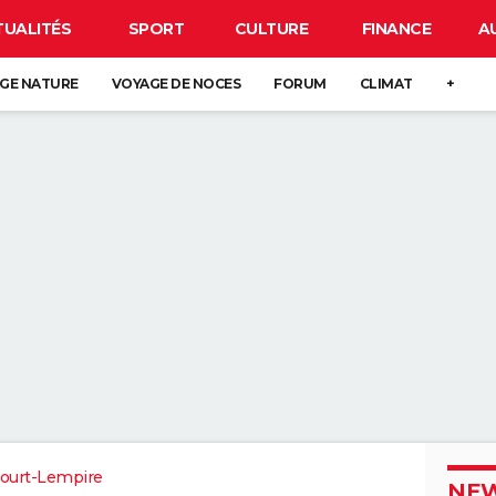
TUALITÉS
SPORT
CULTURE
FINANCE
A
GE NATURE
VOYAGE DE NOCES
FORUM
CLIMAT
+
ourt-Lempire
NEW