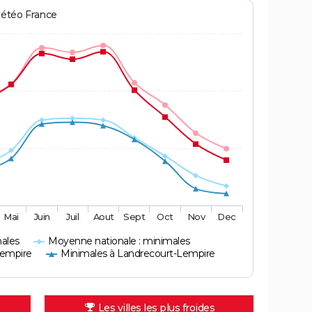
Météo France
Mai
Juin
Juil
Aout
Sept
Oct
Nov
Dec
ales
Moyenne nationale : minimales
Lempire
Minimales à Landrecourt-Lempire
Les villes les plus froides