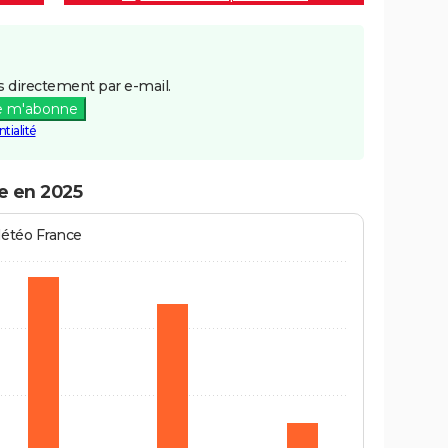
 directement par e-mail.
e m'abonne
tialité
e en 2025
Météo France