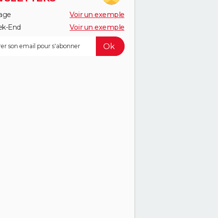
age
Voir un exemple
k-End
Voir un exemple