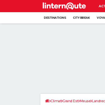
AC
DESTINATIONS
CITY BREAK
VOYA
Climat
Grand Est
Meuse
Landrec