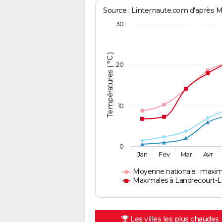
Source : Linternaute.com d'après 
30
Températures ( °C )
20
10
0
Jan
Fev
Mar
Avr
Moyenne nationale : maxim
Maximales à Landrecourt-
Les villes les plus chaudes