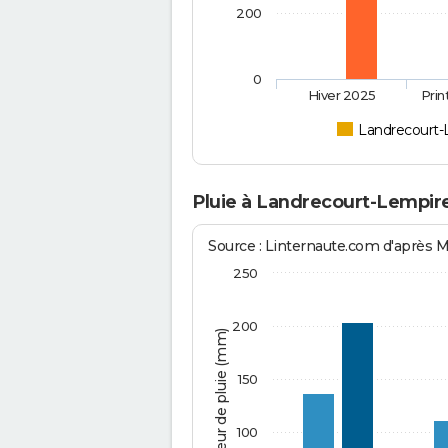
200
0
Hiver 2025
Pri
Landrecourt-
Pluie à Landrecourt-Lempir
Source : Linternaute.com d'après 
250
200
Hauteur de pluie (mm)
150
100