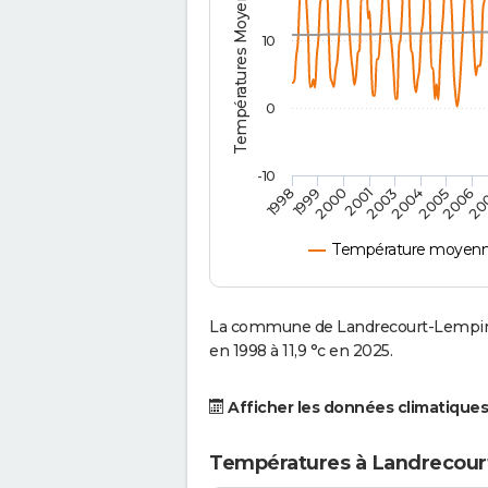
Températures Moyennes ( °C )
10
0
-10
2001
2004
1998
2006
2000
2003
2005
1999
20
Température moyenne
La commune de Landrecourt-Lempire
en 1998 à 11,9 °c en 2025.
Afficher les données climatiques
Températures à Landrecour