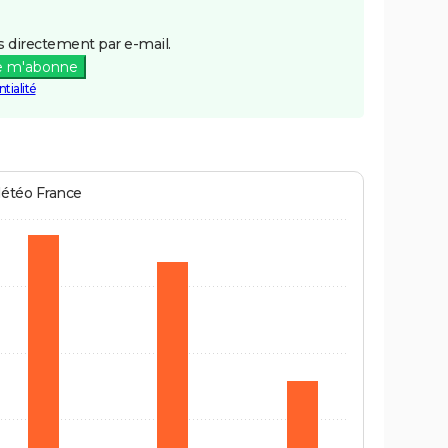
 directement par e-mail.
e m'abonne
tialité
Météo France