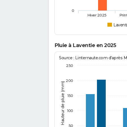
0
Hiver 2025
Pri
Lavent
Pluie à Laventie en 2025
Source : Linternaute.com d'après 
250
200
Hauteur de pluie (mm)
150
100
50