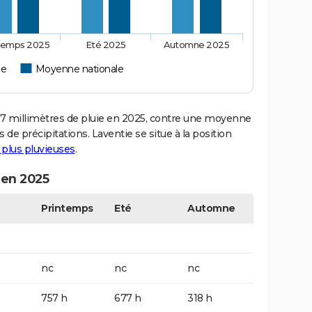
temps 2025
Eté 2025
Automne 2025
ie
Moyenne nationale
 millimètres de pluie en 2025, contre une moyenne
 de précipitations. Laventie se situe à la position
s plus pluvieuses
.
 en 2025
Printemps
Eté
Automne
nc
nc
nc
757 h
677 h
318 h