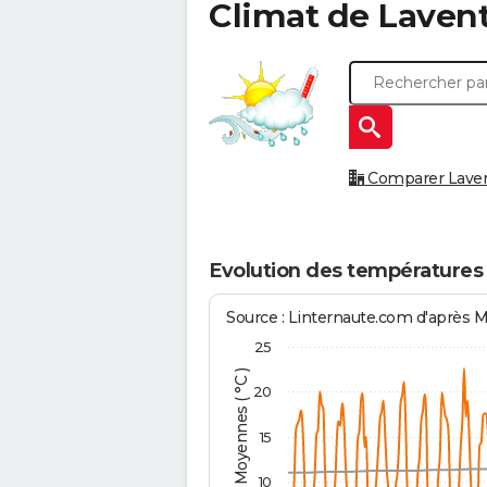
Climat de
Lavent
Comparer Laventi
Evolution des températures 
Source : Linternaute.com d'après 
25
Températures Moyennes ( °C )
20
15
10