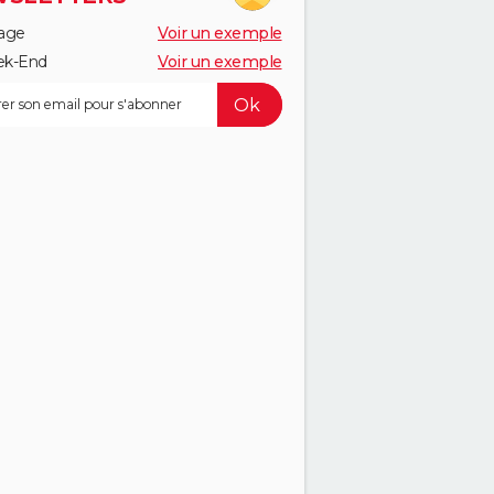
age
Voir un exemple
k-End
Voir un exemple