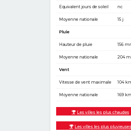
Equivalent jours de soleil
nc
Moyenne nationale
15 j
Pluie
Hauteur de pluie
156 m
Moyenne nationale
204 
Vent
Vitesse de vent maximale
104 k
Moyenne nationale
169 k
Les villes les plus chaudes
Les villes les plus pluvieuse