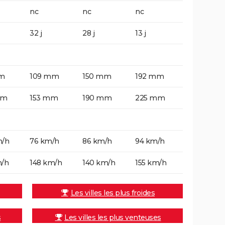
nc
nc
nc
32 j
28 j
13 j
m
109 mm
150 mm
192 mm
mm
153 mm
190 mm
225 mm
m/h
76 km/h
86 km/h
94 km/h
m/h
148 km/h
140 km/h
155 km/h
Les villes les plus froides
s
Les villes les plus venteuses