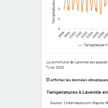
5
0
-5
2001
2003
2004
2005
1998
2006
1999
20
2000
Température m
La commune de Laventie est passée d
°c en 2025.
Afficher les données climatiques
Températures à Laventie en
Source : Linternaute.com d'après 