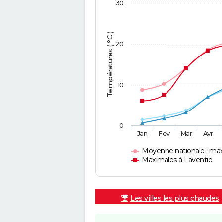
30
Températures ( °C )
20
10
0
Jan
Fev
Mar
Avr
Moyenne nationale : ma
Maximales à Laventie
Les villes les plus chaudes