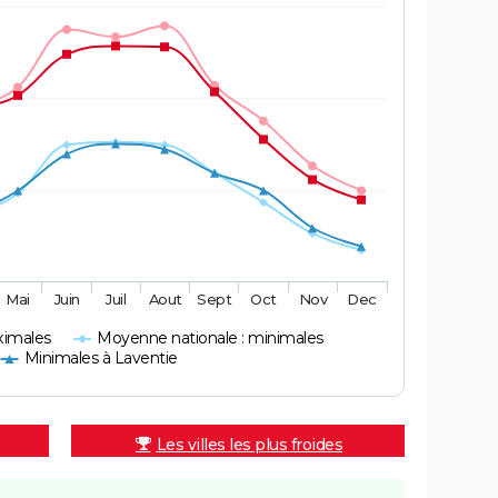
Mai
Juin
Juil
Aout
Sept
Oct
Nov
Dec
ximales
Moyenne nationale : minimales
Minimales à Laventie
Les villes les plus froides