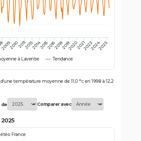
2010
2019
2011
2020
2013
2021
2023
2014
2015
2024
08
2016
2025
2009
2018
oyenne à Laventie
Tendance
'une température moyenne de 11,0 °c en 1998 à 12,2
Comparer avec
 de
 2025
Météo France