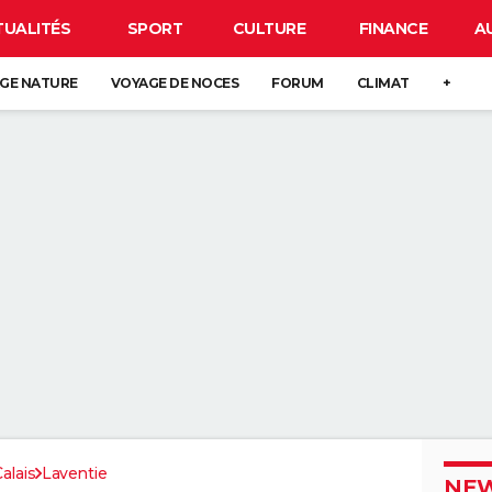
TUALITÉS
SPORT
CULTURE
FINANCE
A
GE NATURE
VOYAGE DE NOCES
FORUM
CLIMAT
+
alais
Laventie
NEW