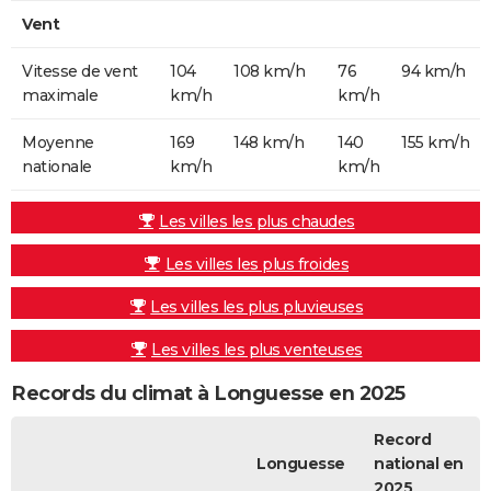
Vent
Vitesse de vent
104
108 km/h
76
94 km/h
maximale
km/h
km/h
Moyenne
169
148 km/h
140
155 km/h
nationale
km/h
km/h
Les villes les plus chaudes
Les villes les plus froides
Les villes les plus pluvieuses
Les villes les plus venteuses
Records du climat à Longuesse en 2025
Record
Longuesse
national en
2025