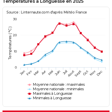
Températures à Longuesse en 2025
Source : Linternaute.com d'après Météo France
30
Températures ( °C )
20
10
0
Fev
Nov
Jan
Mar
Avr
Mai
Juin
Juil
Aout
Sept
Oct
Dec
Moyenne nationale : maximales
Moyenne nationale : minimales
Maximales à Longuesse
Minimales à Longuesse