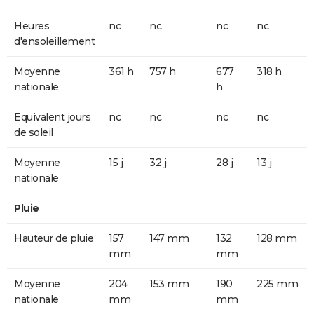
Heures
nc
nc
nc
nc
d'ensoleillement
Moyenne
361 h
757 h
677
318 h
nationale
h
Equivalent jours
nc
nc
nc
nc
de soleil
Moyenne
15 j
32 j
28 j
13 j
nationale
Pluie
Hauteur de pluie
157
147 mm
132
128 mm
mm
mm
Moyenne
204
153 mm
190
225 mm
nationale
mm
mm