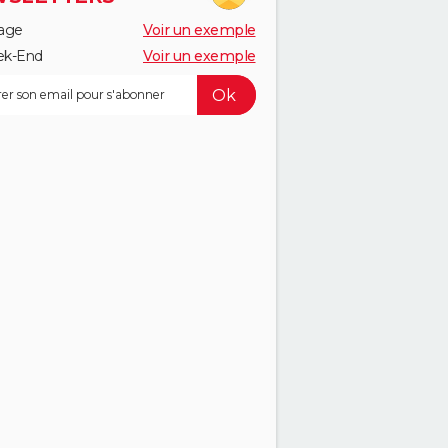
age
Voir un exemple
k-End
Voir un exemple