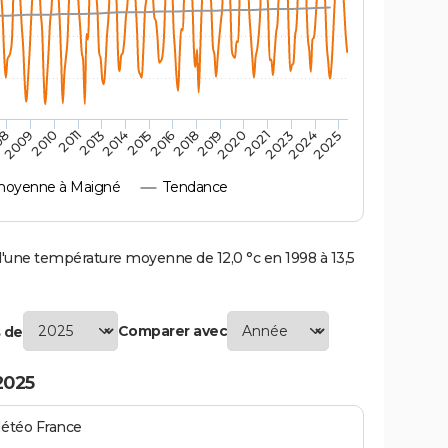
2010
2019
2011
2020
2013
2021
2023
2014
2015
2024
08
2016
2025
2009
2018
moyenne à Maigné
Tendance
une température moyenne de 12,0 °c en 1998 à 13,5
Comparer avec
 de
2025
Météo France