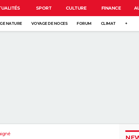
TUALITÉS
SPORT
CULTURE
FINANCE
A
GE NATURE
VOYAGE DE NOCES
FORUM
CLIMAT
+
igné
NEW