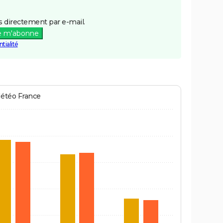
 directement par e-mail.
e m'abonne
tialité
Météo France