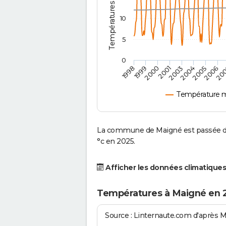
10
5
0
2001
2003
2004
2005
1998
2006
1999
20
2000
Température 
La commune de Maigné est passée d'
°c en 2025.
Afficher les données climatiques
Températures à Maigné en 
Source : Linternaute.com d'après 