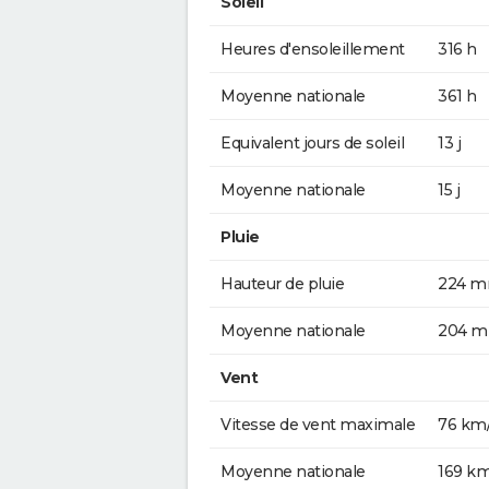
Soleil
Heures d'ensoleillement
316 h
Moyenne nationale
361 h
Equivalent jours de soleil
13 j
Moyenne nationale
15 j
Pluie
Hauteur de pluie
224 
Moyenne nationale
204 
Vent
Vitesse de vent maximale
76 km
Moyenne nationale
169 k