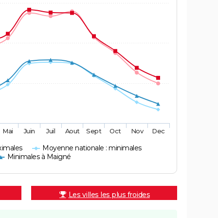
Mai
Juin
Juil
Aout
Sept
Oct
Nov
Dec
ximales
Moyenne nationale : minimales
Minimales à Maigné
Les villes les plus froides