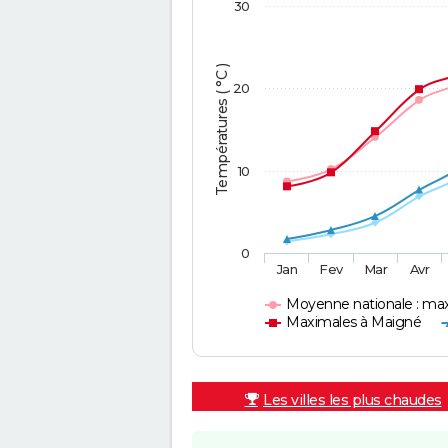
30
Températures ( °C )
20
10
0
Jan
Fev
Mar
Avr
Moyenne nationale : ma
Maximales à Maigné
Les villes les plus chaudes