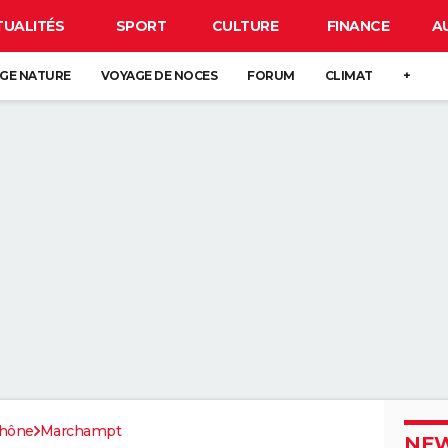
TUALITÉS
SPORT
CULTURE
FINANCE
A
GE NATURE
VOYAGE DE NOCES
FORUM
CLIMAT
+
hône
Marchampt
NEW