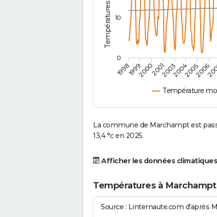
10
0
2001
2003
2004
2005
1998
2006
1999
20
2000
Température mo
La commune de Marchampt est passée
13,4 °c en 2025.
Afficher les données climatiques
Températures à Marchampt
Source : Linternaute.com d'après 