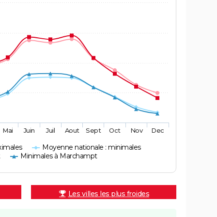
Mai
Juin
Juil
Aout
Sept
Oct
Nov
Dec
ximales
Moyenne nationale : minimales
t
Minimales à Marchampt
Les villes les plus froides