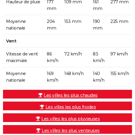
Hauteur de pluie
177
109 mm
161
277 mm
mm
mm
Moyenne
204
153 mm
190
225 mm
nationale
mm
mm
Vent
Vitesse de vent
86
72 km/h
83
97 km/h
maximale
km/h
km/h
Moyenne
169
148 km/h
140
155 km/h
nationale
km/h
km/h
Les villes les plus chaudes
Les villes les plus froides
Les villes les plus pluvieuses
Les villes les plus venteuses