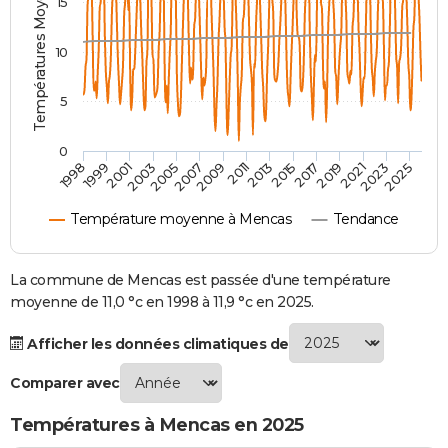
Températures Moyennes ( °C )
15
City break
Voyage de noces
Climat
Destinations
Voyage nature
Forum
+
PHOTO
10
GUIDES D'ACHAT
5
BONS PLANS
CARTE DE VOEUX
0
2021
2023
2025
1998
1999
2001
2003
2005
2007
2009
2011
2013
2015
2017
2019
Carte Bonne année
Carte Pâques
Carte de Noël
Carte Saint-Valentin
Carte d'anniversaire
DICTIONNAIRE
Température moyenne à Mencas
Tendance
Biographies
Expressions
Dictionnaire
Citations
Proverbes
PROGRAMME TV
COPAINS D'AVANT
La commune de Mencas est passée d'une température
moyenne de 11,0 °c en 1998 à 11,9 °c en 2025.
Se connecter
Collèges
Universités
Service militaire
S'inscrire
Lycées
Primaires
Entreprises
Avis de recherche
AVIS DE DÉCÈS
Afficher les données climatiques de
FORUM
Comparer avec
Lifestyle
Sport
Television
Cinema
Bricolage
Culture
Auto
Voyage
Températures à Mencas en 2025