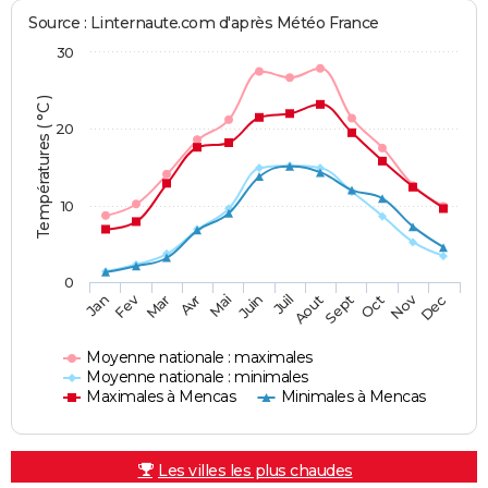
Source : Linternaute.com d'après Météo France
30
Températures ( °C )
20
10
0
Fev
Nov
Jan
Mar
Avr
Mai
Juin
Juil
Aout
Sept
Oct
Dec
Moyenne nationale : maximales
Moyenne nationale : minimales
Maximales à Mencas
Minimales à Mencas
Les villes les plus chaudes