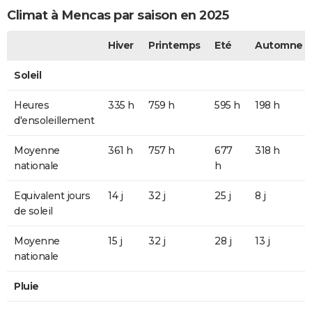
Climat à Mencas par saison en 2025
Hiver
Printemps
Eté
Automne
Soleil
Heures
335 h
759 h
595 h
198 h
d'ensoleillement
Moyenne
361 h
757 h
677
318 h
nationale
h
Equivalent jours
14 j
32 j
25 j
8 j
de soleil
Moyenne
15 j
32 j
28 j
13 j
nationale
Pluie