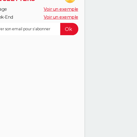
age
Voir un exemple
k-End
Voir un exemple