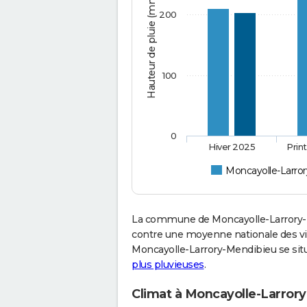
Hauteur de pluie (mm)
200
100
0
Hiver 2025
Prin
Moncayolle-Larro
La commune de Moncayolle-Larrory-M
contre une moyenne nationale des vil
Moncayolle-Larrory-Mendibieu se situ
plus pluvieuses
.
Climat à Moncayolle-Larrory