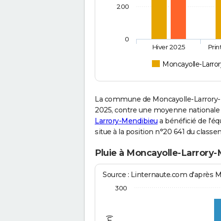
200
0
Hiver 2025
Pri
Moncayolle-Larro
La commune de Moncayolle-Larrory-M
2025, contre une moyenne nationale de
Larrory-Mendibieu
a bénéficié de l'é
situe à la position n°20 641 du clas
Pluie à Moncayolle-Larrory
Source : Linternaute.com d'après 
300