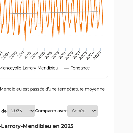
2010
2019
2011
2020
2013
2021
2014
2023
2015
2024
08
2016
2025
2009
2018
oncayolle-Larrory-Mendibieu
Tendance
Mendibieu est passée d'une température moyenne
Comparer avec
 de
-Larrory-Mendibieu en 2025