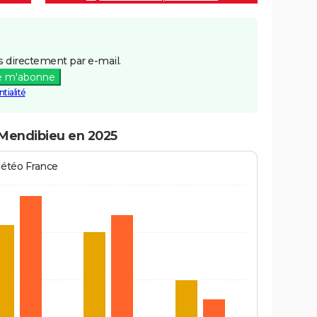
 directement par e-mail.
e m'abonne
tialité
-Mendibieu en 2025
Météo France