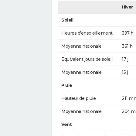
Hiver
Soleil
Heures d'ensoleillement
397 h
Moyenne nationale
361 h
Equivalent jours de soleil
17 j
Moyenne nationale
15 j
Pluie
Hauteur de pluie
211 m
Moyenne nationale
204 
Vent