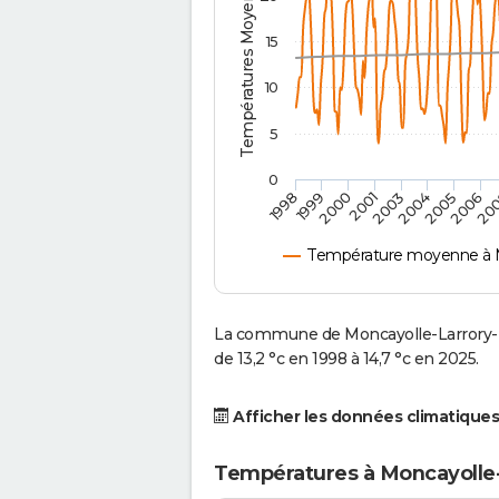
Températures Moyennes ( °C )
15
10
5
0
2001
2003
2004
2005
1998
2006
1999
20
2000
Température moyenne à M
La commune de Moncayolle-Larrory-
de 13,2 °c en 1998 à 14,7 °c en 2025.
Afficher les données climatiques
Températures à Moncayolle