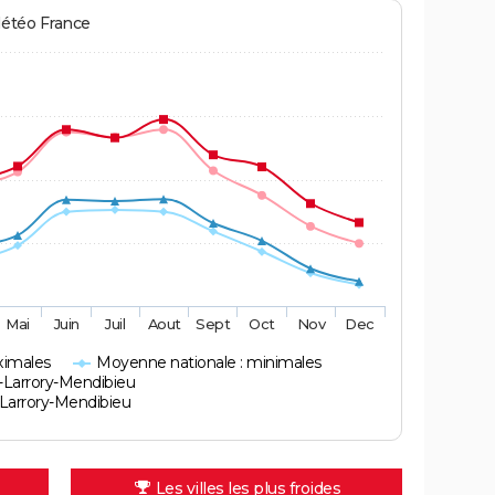
Météo France
Mai
Juin
Juil
Aout
Sept
Oct
Nov
Dec
ximales
Moyenne nationale : minimales
-Larrory-Mendibieu
Larrory-Mendibieu
Les villes les plus froides