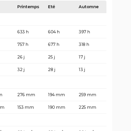
Printemps
Eté
Automne
633 h
604 h
397 h
757 h
677 h
318 h
26 j
25 j
17 j
32 j
28 j
13 j
m
276 mm
194 mm
259 mm
mm
153 mm
190 mm
225 mm