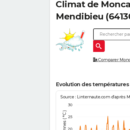
Climat de
Moncay
Mendibieu
(6413
Comparer Moncay
Evolution des températures
Source : Linternaute.com d'après 
30
25
20