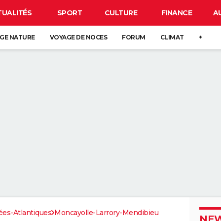
TUALITÉS
SPORT
CULTURE
FINANCE
A
GE NATURE
VOYAGE DE NOCES
FORUM
CLIMAT
+
es-Atlantiques
Moncayolle-Larrory-Mendibieu
NEW