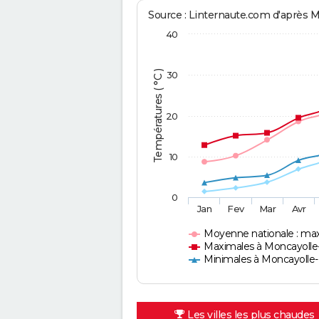
Source : Linternaute.com d'après 
40
Températures ( °C )
30
20
10
0
Jan
Fev
Mar
Avr
Moyenne nationale : ma
Maximales à Moncayolle
Minimales à Moncayolle-
Les villes les plus chaudes