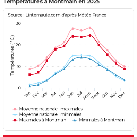
Températures à Montmain en 2025
Source : Linternaute.com d'après Météo France
30
Températures ( °C )
20
10
0
Fev
Nov
Jan
Mar
Avr
Mai
Juin
Juil
Aout
Sept
Oct
Dec
Moyenne nationale : maximales
Moyenne nationale : minimales
Maximales à Montmain
Minimales à Montmain