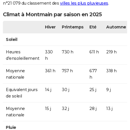
n°21 079 du classement des
villes les plus pluvieuses
.
Climat à Montmain par saison en 2025
Hiver
Printemps
Eté
Automne
Soleil
Heures
330
730 h
611 h
219 h
d'ensoleillement
h
Moyenne
361 h
757 h
677
318 h
nationale
h
Equivalent jours
14 j
30 j
25 j
9 j
de soleil
Moyenne
15 j
32 j
28 j
13 j
nationale
Pluie