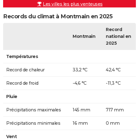
Les villes les plus venteuses
Records du climat à Montmain en 2025
Record
Montmain
national en
2025
Températures
Record de chaleur
33,2 °C
42,4 °C
Record de froid
-4,6 °C
-11,3 °C
Pluie
Précipitations maximales
145 mm
717 mm
Précipitations minimales
16 mm
0 mm
Vent