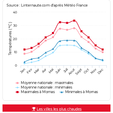
Source : Linternaute.com d'après Météo France
40
Températures ( °C )
30
20
10
0
Fev
Nov
Jan
Mar
Avr
Mai
Juin
Juil
Aout
Sept
Oct
Dec
Moyenne nationale : maximales
Moyenne nationale : minimales
Maximales à Mornas
Minimales à Mornas
Les villes les plus chaudes