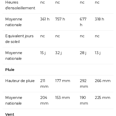
Heures
nc
nc
nc
nc
d'ensoleillement
Moyenne
361 h
757 h
677
318 h
nationale
h
Equivalent jours
nc
nc
nc
nc
de soleil
Moyenne
15 j
32 j
28 j
13 j
nationale
Pluie
Hauteur de pluie
211
177 mm
292
266 mm
mm
mm
Moyenne
204
153 mm
190
225 mm
nationale
mm
mm
Vent