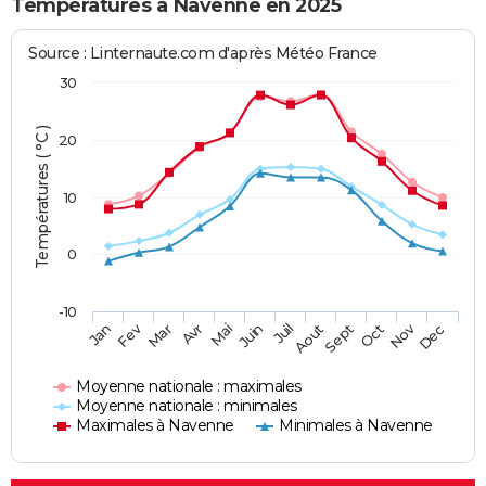
Températures à Navenne en 2025
Source : Linternaute.com d'après Météo France
30
Températures ( °C )
20
10
0
-10
Fev
Nov
Jan
Mar
Avr
Mai
Juin
Juil
Aout
Sept
Oct
Dec
Moyenne nationale : maximales
Moyenne nationale : minimales
Maximales à Navenne
Minimales à Navenne