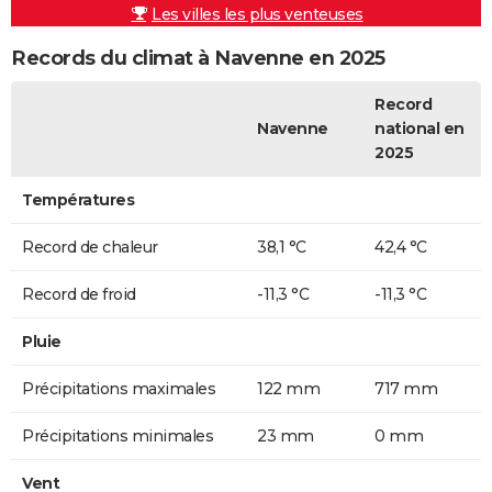
Les villes les plus venteuses
Records du climat à Navenne en 2025
Record
Navenne
national en
2025
Températures
Record de chaleur
38,1 °C
42,4 °C
Record de froid
-11,3 °C
-11,3 °C
Pluie
Précipitations maximales
122 mm
717 mm
Précipitations minimales
23 mm
0 mm
Vent