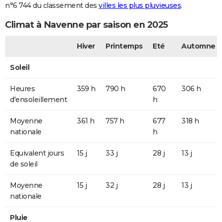
n°6 744 du classement des
villes les plus pluvieuses
.
Climat à Navenne par saison en 2025
Hiver
Printemps
Eté
Automne
Soleil
Heures
359 h
790 h
670
306 h
d'ensoleillement
h
Moyenne
361 h
757 h
677
318 h
nationale
h
Equivalent jours
15 j
33 j
28 j
13 j
de soleil
Moyenne
15 j
32 j
28 j
13 j
nationale
Pluie