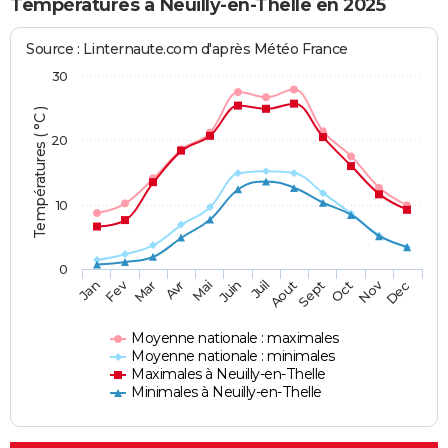
Températures à Neuilly-en-Thelle en 2025
Source : Linternaute.com d'après Météo France
30
Températures ( °C )
20
10
0
Fev
Nov
Jan
Mar
Avr
Mai
Juin
Juil
Aout
Sept
Oct
Dec
Moyenne nationale : maximales
Moyenne nationale : minimales
Maximales à Neuilly-en-Thelle
Minimales à Neuilly-en-Thelle