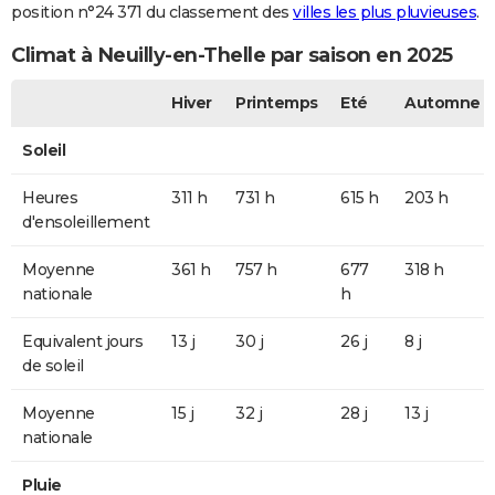
position n°24 371 du classement des
villes les plus pluvieuses
.
Climat à Neuilly-en-Thelle par saison en 2025
Hiver
Printemps
Eté
Automne
Soleil
Heures
311 h
731 h
615 h
203 h
d'ensoleillement
Moyenne
361 h
757 h
677
318 h
nationale
h
Equivalent jours
13 j
30 j
26 j
8 j
de soleil
Moyenne
15 j
32 j
28 j
13 j
nationale
Pluie