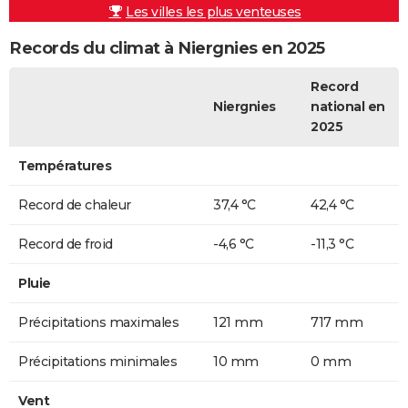
Les villes les plus venteuses
Records du climat à Niergnies en 2025
Record
Niergnies
national en
2025
Températures
Record de chaleur
37,4 °C
42,4 °C
Record de froid
-4,6 °C
-11,3 °C
Pluie
Précipitations maximales
121 mm
717 mm
Précipitations minimales
10 mm
0 mm
Vent