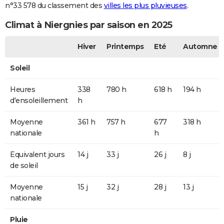
n°33 578 du classement des
villes les plus pluvieuses
.
Climat à Niergnies par saison en 2025
Hiver
Printemps
Eté
Automne
Soleil
Heures
338
780 h
618 h
194 h
d'ensoleillement
h
Moyenne
361 h
757 h
677
318 h
nationale
h
Equivalent jours
14 j
33 j
26 j
8 j
de soleil
Moyenne
15 j
32 j
28 j
13 j
nationale
Pluie