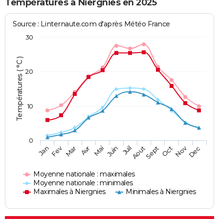
Températures à Niergnies en 2025
Source : Linternaute.com d'après Météo France
30
Températures ( °C )
20
10
0
Fev
Nov
Jan
Mar
Avr
Mai
Juin
Juil
Aout
Sept
Oct
Dec
Moyenne nationale : maximales
Moyenne nationale : minimales
Maximales à Niergnies
Minimales à Niergnies