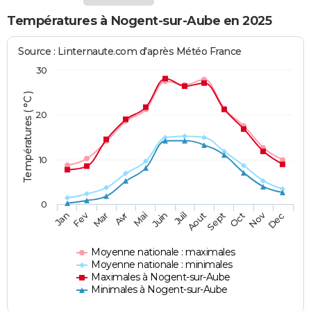
Températures à Nogent-sur-Aube en 2025
Source : Linternaute.com d'après Météo France
30
Températures ( °C )
20
10
0
Fev
Nov
Jan
Mar
Avr
Mai
Juin
Juil
Aout
Sept
Oct
Dec
Moyenne nationale : maximales
Moyenne nationale : minimales
Maximales à Nogent-sur-Aube
Minimales à Nogent-sur-Aube