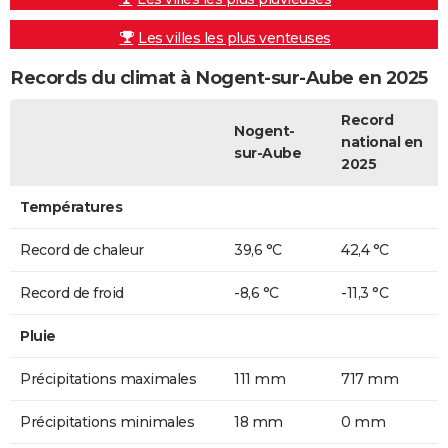
Les villes les plus venteuses
Records du climat à Nogent-sur-Aube en 2025
Record
Nogent-
national en
sur-Aube
2025
Températures
Record de chaleur
39,6 °C
42,4 °C
Record de froid
-8,6 °C
-11,3 °C
Pluie
Précipitations maximales
111 mm
717 mm
Précipitations minimales
18 mm
0 mm