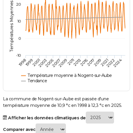
Températures Moyennes ( °C )
20
City break
Voyage de noces
Climat
Destinations
Voyage nature
Forum
+
PHOTO
GUIDES D'ACHAT
10
BONS PLANS
0
CARTE DE VOEUX
Carte Bonne année
Carte Pâques
Carte de Noël
Carte Saint-Valentin
Carte d'anniversaire
DICTIONNAIRE
-10
1998
1999
2001
2003
2005
2007
2009
2011
2013
2015
2017
2019
2021
2022
2024
Biographies
Expressions
Dictionnaire
Citations
Proverbes
PROGRAMME TV
Température moyenne à Nogent-sur-Aube
COPAINS D'AVANT
Tendance
Se connecter
Collèges
Universités
Service militaire
S'inscrire
Lycées
Primaires
Entreprises
Avis de recherche
AVIS DE DÉCÈS
La commune de Nogent-sur-Aube est passée d'une
FORUM
température moyenne de 10,9 °c en 1998 à 12,3 °c en 2025.
Lifestyle
Sport
Television
Cinema
Bricolage
Culture
Auto
Voyage
Afficher les données climatiques de
Comparer avec