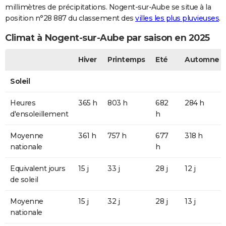
millimètres de précipitations. Nogent-sur-Aube se situe à la
position n°28 887 du classement des
villes les plus pluvieuses
.
Climat à Nogent-sur-Aube par saison en 2025
Hiver
Printemps
Eté
Automne
Soleil
Heures
365 h
803 h
682
284 h
d'ensoleillement
h
Moyenne
361 h
757 h
677
318 h
nationale
h
Equivalent jours
15 j
33 j
28 j
12 j
de soleil
Moyenne
15 j
32 j
28 j
13 j
nationale