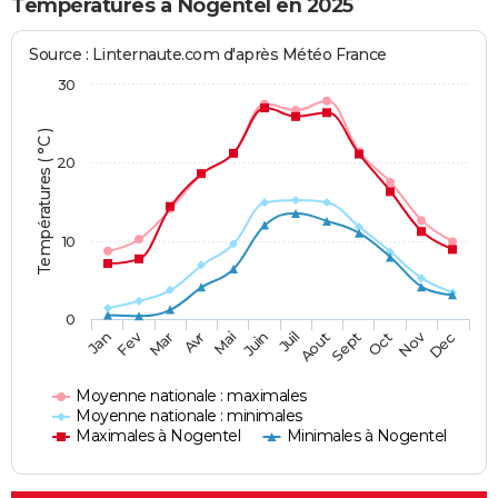
Températures à Nogentel en 2025
Source : Linternaute.com d'après Météo France
30
Températures ( °C )
20
10
0
Fev
Nov
Jan
Mar
Avr
Mai
Juin
Juil
Aout
Sept
Oct
Dec
Moyenne nationale : maximales
Moyenne nationale : minimales
Maximales à Nogentel
Minimales à Nogentel