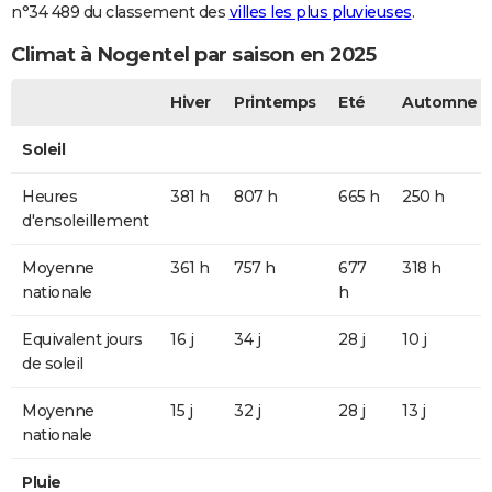
n°34 489 du classement des
villes les plus pluvieuses
.
Climat à Nogentel par saison en 2025
Hiver
Printemps
Eté
Automne
Soleil
Heures
381 h
807 h
665 h
250 h
d'ensoleillement
Moyenne
361 h
757 h
677
318 h
nationale
h
Equivalent jours
16 j
34 j
28 j
10 j
de soleil
Moyenne
15 j
32 j
28 j
13 j
nationale
Pluie