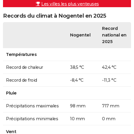
Les villes les plus venteuses
Records du climat à Nogentel en 2025
Record
Nogentel
national en
2025
Températures
Record de chaleur
38,5 °C
42,4 °C
Record de froid
-8,4 °C
-11,3 °C
Pluie
Précipitations maximales
98 mm
717 mm
Précipitations minimales
10 mm
0 mm
Vent