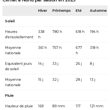
Climat à Nurlu par saison en 2025
Hiver
Printemps
Eté
Automne
Soleil
Heures
338
780 h
618 h
194 h
d'ensoleillement
h
Moyenne
361 h
757 h
677
318 h
nationale
h
Equivalent jours
14 j
33 j
26 j
8 j
de soleil
Moyenne
15 j
32 j
28 j
13 j
nationale
Pluie
Hauteur de pluie
169
89 mm
117
121 mm