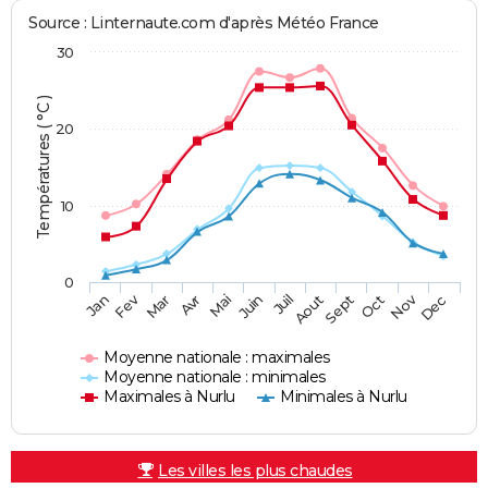
Source : Linternaute.com d'après Météo France
30
Températures ( °C )
20
10
0
Fev
Nov
Jan
Mar
Avr
Mai
Juin
Juil
Aout
Sept
Oct
Dec
Moyenne nationale : maximales
Moyenne nationale : minimales
Maximales à Nurlu
Minimales à Nurlu
Les villes les plus chaudes