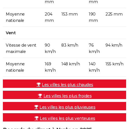
mm
mm
Moyenne
204
153 mm
190
225 mm
nationale
mm
mm
Vent
Vitesse de vent
90
83 km/h
76
94 km/h
maximale
km/h
km/h
Moyenne
169
148 km/h
140
155 km/h
nationale
km/h
km/h
Les villes les plus chaudes
Les villes les plus froides
Les villes les plus pluvieuses
Les villes les plus venteuses