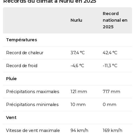
Records du climat à Nurlu en 2025
Record
Nurlu
national en
2025
Températures
Record de chaleur
37,4 °C
42,4 °C
Record de froid
-4,6 °C
-11,3 °C
Pluie
Précipitations maximales
121 mm
717 mm
Précipitations minimales
10 mm
0 mm
Vent
Vitesse de vent maximale
94 km/h
169 km/h