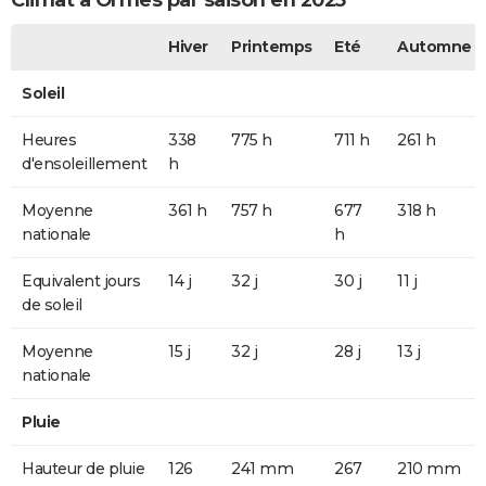
Climat à Ormes par saison en 2025
Hiver
Printemps
Eté
Automne
Soleil
Heures
338
775 h
711 h
261 h
d'ensoleillement
h
Moyenne
361 h
757 h
677
318 h
nationale
h
Equivalent jours
14 j
32 j
30 j
11 j
de soleil
Moyenne
15 j
32 j
28 j
13 j
nationale
Pluie
Hauteur de pluie
126
241 mm
267
210 mm