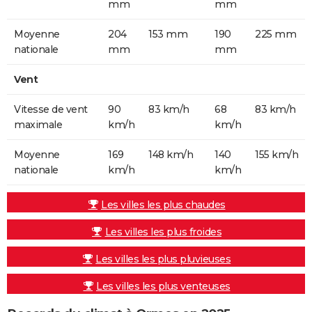
mm
mm
Moyenne
204
153 mm
190
225 mm
nationale
mm
mm
Vent
Vitesse de vent
90
83 km/h
68
83 km/h
maximale
km/h
km/h
Moyenne
169
148 km/h
140
155 km/h
nationale
km/h
km/h
Les villes les plus chaudes
Les villes les plus froides
Les villes les plus pluvieuses
Les villes les plus venteuses