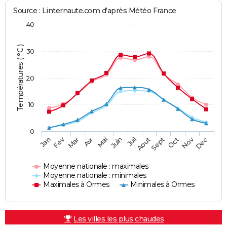
Source : Linternaute.com d'après Météo France
40
Températures ( °C )
30
20
10
0
Fev
Nov
Jan
Mar
Avr
Mai
Juin
Juil
Aout
Sept
Oct
Dec
Moyenne nationale : maximales
Moyenne nationale : minimales
Maximales à Ormes
Minimales à Ormes
Les villes les plus chaudes