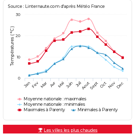
Source : Linternaute.com d'après Météo France
30
Températures ( °C )
20
10
0
Fev
Nov
Jan
Mar
Avr
Mai
Juin
Juil
Aout
Sept
Oct
Dec
Moyenne nationale : maximales
Moyenne nationale : minimales
Maximales à Parenty
Minimales à Parenty
Les villes les plus chaudes