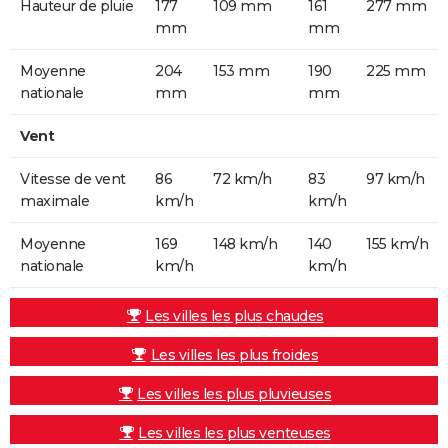
Hauteur de pluie
177
109 mm
161
277 mm
mm
mm
Moyenne
204
153 mm
190
225 mm
nationale
mm
mm
Vent
Vitesse de vent
86
72 km/h
83
97 km/h
maximale
km/h
km/h
Moyenne
169
148 km/h
140
155 km/h
nationale
km/h
km/h
Les villes les plus chaudes
Les villes les plus froides
Les villes les plus pluvieuses
Les villes les plus venteuses