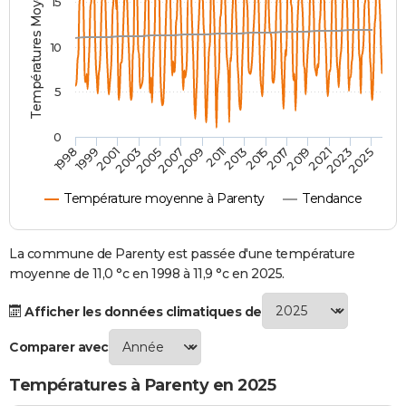
Températures Moyennes ( °C )
15
City break
Voyage de noces
Climat
Destinations
Voyage nature
Forum
+
PHOTO
10
GUIDES D'ACHAT
5
BONS PLANS
CARTE DE VOEUX
0
2021
2023
2025
1998
1999
2001
2003
2005
2007
2009
2011
2013
2015
2017
2019
Carte Bonne année
Carte Pâques
Carte de Noël
Carte Saint-Valentin
Carte d'anniversaire
DICTIONNAIRE
Température moyenne à Parenty
Tendance
Biographies
Expressions
Dictionnaire
Citations
Proverbes
PROGRAMME TV
COPAINS D'AVANT
La commune de Parenty est passée d'une température
moyenne de 11,0 °c en 1998 à 11,9 °c en 2025.
Se connecter
Collèges
Universités
Service militaire
S'inscrire
Lycées
Primaires
Entreprises
Avis de recherche
AVIS DE DÉCÈS
Afficher les données climatiques de
FORUM
Comparer avec
Lifestyle
Sport
Television
Cinema
Bricolage
Culture
Auto
Voyage
Températures à Parenty en 2025