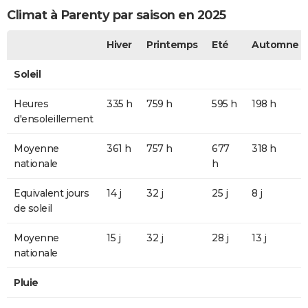
Climat à Parenty par saison en 2025
Hiver
Printemps
Eté
Automne
Soleil
Heures
335 h
759 h
595 h
198 h
d'ensoleillement
Moyenne
361 h
757 h
677
318 h
nationale
h
Equivalent jours
14 j
32 j
25 j
8 j
de soleil
Moyenne
15 j
32 j
28 j
13 j
nationale
Pluie