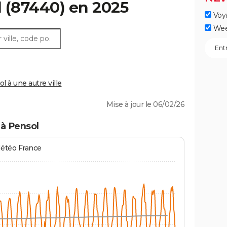
l
(87440) en 2025
Voy
Wee
 à une autre ville
Mise à jour le 06/02/26
 à Pensol
Météo France