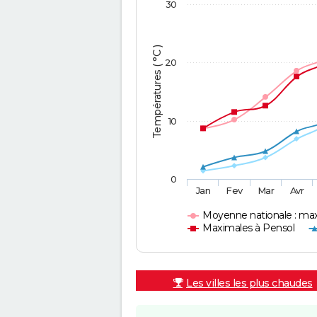
30
Températures ( °C )
20
10
0
Jan
Fev
Mar
Avr
Moyenne nationale : ma
Maximales à Pensol
Les villes les plus chaudes