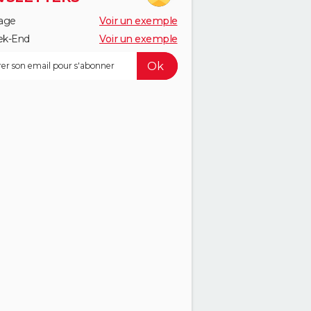
age
Voir un exemple
k-End
Voir un exemple