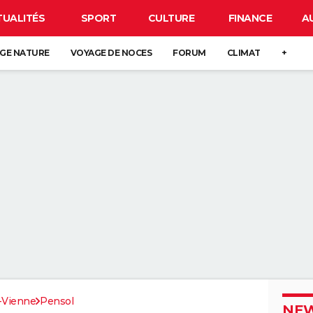
TUALITÉS
SPORT
CULTURE
FINANCE
A
GE NATURE
VOYAGE DE NOCES
FORUM
CLIMAT
+
-Vienne
Pensol
NEW