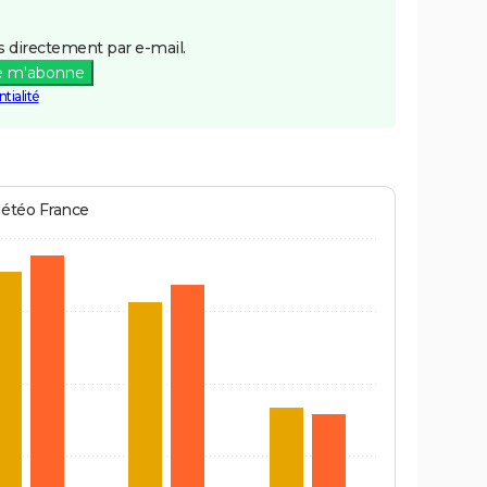
 directement par e-mail.
e m'abonne
tialité
Météo France