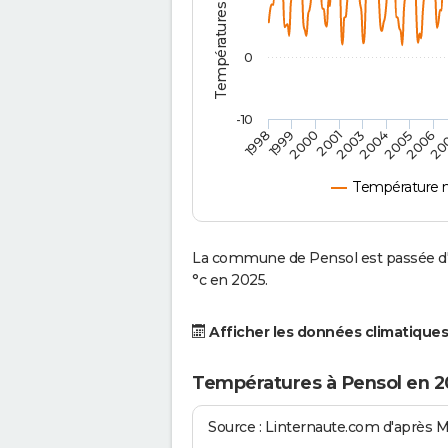
0
-10
2001
2004
1998
2006
2000
2003
2005
1999
20
Température 
La commune de Pensol est passée d'u
°c en 2025.
Afficher les données climatiques
Températures à Pensol en 2
Source : Linternaute.com d'après 