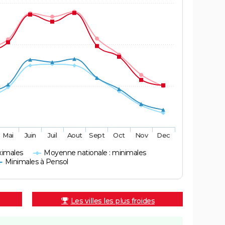
Mai
Juin
Juil
Aout
Sept
Oct
Nov
Dec
ximales
Moyenne nationale : minimales
Minimales à Pensol
Les villes les plus froides