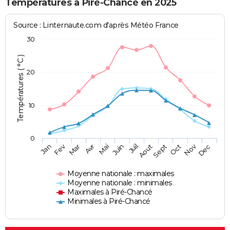
Températures à Piré-Chancé en 2025
Source : Linternaute.com d'après Météo France
30
Températures ( °C )
20
10
0
Fev
Nov
Jan
Mar
Avr
Mai
Juin
Juil
Aout
Sept
Oct
Dec
Moyenne nationale : maximales
Moyenne nationale : minimales
Maximales à Piré-Chancé
Minimales à Piré-Chancé