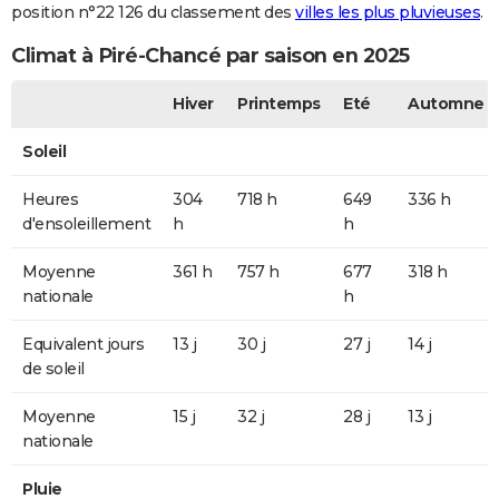
position n°22 126 du classement des
villes les plus pluvieuses
.
Climat à Piré-Chancé par saison en 2025
Hiver
Printemps
Eté
Automne
Soleil
Heures
304
718 h
649
336 h
d'ensoleillement
h
h
Moyenne
361 h
757 h
677
318 h
nationale
h
Equivalent jours
13 j
30 j
27 j
14 j
de soleil
Moyenne
15 j
32 j
28 j
13 j
nationale
Pluie