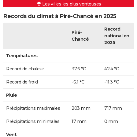
Les villes les plus venteuses
Records du climat à Piré-Chancé en 2025
Record
Piré-
national en
Chancé
2025
Températures
Record de chaleur
37,6 °C
42,4 °C
Record de froid
-6,1 °C
-11,3 °C
Pluie
Précipitations maximales
203 mm
717 mm
Précipitations minimales
17 mm
0 mm
Vent