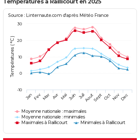
Températures à Raillicourt en 2025
Source : Linternaute.com d'après Météo France
30
Températures ( °C )
20
10
0
-10
Fev
Nov
Jan
Mar
Avr
Mai
Juin
Juil
Aout
Sept
Oct
Dec
Moyenne nationale : maximales
Moyenne nationale : minimales
Maximales à Raillicourt
Minimales à Raillicourt