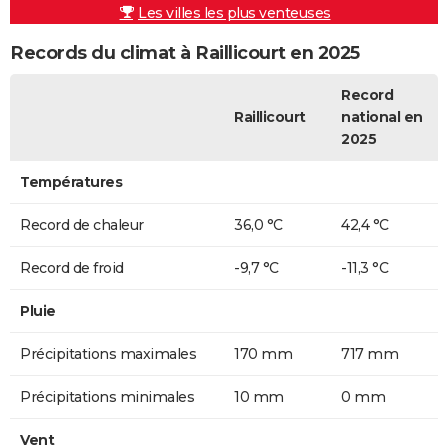
Les villes les plus venteuses
Records du climat à Raillicourt en 2025
Record
Raillicourt
national en
2025
Températures
Record de chaleur
36,0 °C
42,4 °C
Record de froid
-9,7 °C
-11,3 °C
Pluie
Précipitations maximales
170 mm
717 mm
Précipitations minimales
10 mm
0 mm
Vent