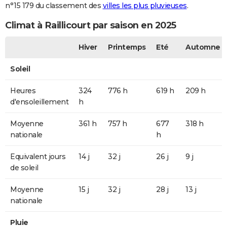
n°15 179 du classement des
villes les plus pluvieuses
.
Climat à Raillicourt par saison en 2025
Hiver
Printemps
Eté
Automne
Soleil
Heures
324
776 h
619 h
209 h
d'ensoleillement
h
Moyenne
361 h
757 h
677
318 h
nationale
h
Equivalent jours
14 j
32 j
26 j
9 j
de soleil
Moyenne
15 j
32 j
28 j
13 j
nationale
Pluie