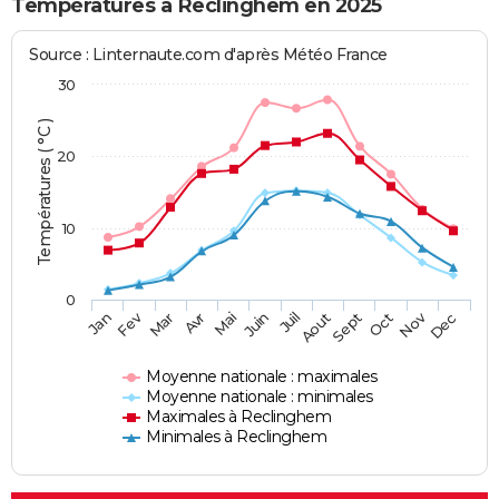
Températures à Reclinghem en 2025
Source : Linternaute.com d'après Météo France
30
Températures ( °C )
20
10
0
Fev
Nov
Jan
Mar
Avr
Mai
Juin
Juil
Aout
Sept
Oct
Dec
Moyenne nationale : maximales
Moyenne nationale : minimales
Maximales à Reclinghem
Minimales à Reclinghem