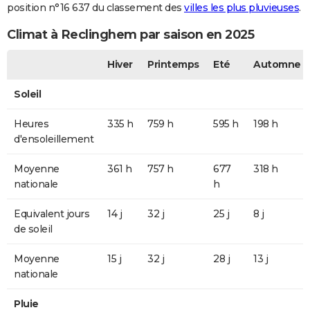
position n°16 637 du classement des
villes les plus pluvieuses
.
Climat à Reclinghem par saison en 2025
Hiver
Printemps
Eté
Automne
Soleil
Heures
335 h
759 h
595 h
198 h
d'ensoleillement
Moyenne
361 h
757 h
677
318 h
nationale
h
Equivalent jours
14 j
32 j
25 j
8 j
de soleil
Moyenne
15 j
32 j
28 j
13 j
nationale
Pluie