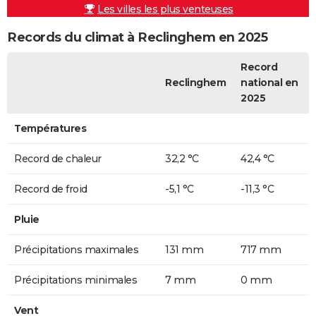
Les villes les plus venteuses
Records du climat à Reclinghem en 2025
Record
Reclinghem
national en
2025
Températures
Record de chaleur
32,2 °C
42,4 °C
Record de froid
-5,1 °C
-11,3 °C
Pluie
Précipitations maximales
131 mm
717 mm
Précipitations minimales
7 mm
0 mm
Vent