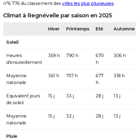
n°6 776 du classement des
villes les plus pluvieuses
.
Climat à Regnévelle par saison en 2025
Hiver
Printemps
Eté
Automne
Soleil
Heures
359 h
790 h
670
306 h
d'ensoleillement
h
Moyenne
361 h
757 h
677
318 h
nationale
h
Equivalent jours
15 j
33 j
28 j
13 j
de soleil
Moyenne
15 j
32 j
28 j
13 j
nationale
Pluie