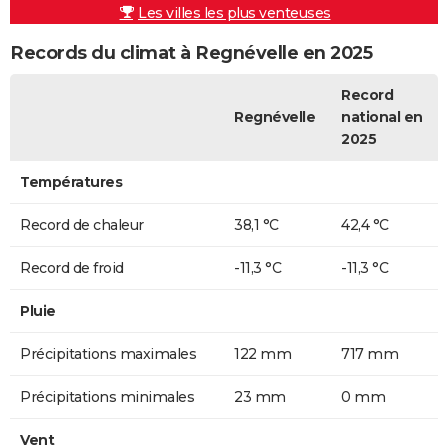
Les villes les plus venteuses
Records du climat à Regnévelle en 2025
Record
Regnévelle
national en
2025
Températures
Record de chaleur
38,1 °C
42,4 °C
Record de froid
-11,3 °C
-11,3 °C
Pluie
Précipitations maximales
122 mm
717 mm
Précipitations minimales
23 mm
0 mm
Vent