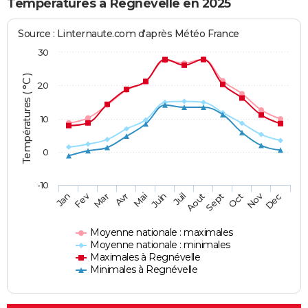
Températures à Regnévelle en 2025
Source : Linternaute.com d'après Météo France
30
Températures ( °C )
20
10
0
-10
Fev
Nov
Jan
Mar
Avr
Mai
Juin
Juil
Aout
Sept
Oct
Dec
Moyenne nationale : maximales
Moyenne nationale : minimales
Maximales à Regnévelle
Minimales à Regnévelle