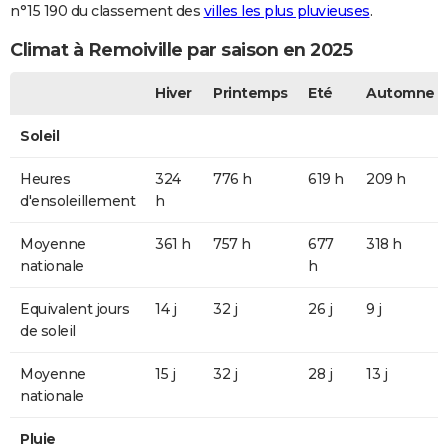
n°15 190 du classement des
villes les plus pluvieuses
.
Climat à Remoiville par saison en 2025
Hiver
Printemps
Eté
Automne
Soleil
Heures
324
776 h
619 h
209 h
d'ensoleillement
h
Moyenne
361 h
757 h
677
318 h
nationale
h
Equivalent jours
14 j
32 j
26 j
9 j
de soleil
Moyenne
15 j
32 j
28 j
13 j
nationale
Pluie