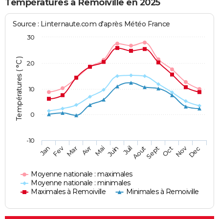
Températures à Remoiville en 2025
Source : Linternaute.com d'après Météo France
30
Températures ( °C )
20
10
0
-10
Fev
Nov
Jan
Mar
Avr
Mai
Juin
Juil
Aout
Sept
Oct
Dec
Moyenne nationale : maximales
Moyenne nationale : minimales
Maximales à Remoiville
Minimales à Remoiville