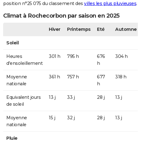
position n°25 075 du classement des
villes les plus pluvieuses
.
Climat à Rochecorbon par saison en 2025
Hiver
Printemps
Eté
Automne
Soleil
Heures
301 h
795 h
676
304 h
d'ensoleillement
h
Moyenne
361 h
757 h
677
318 h
nationale
h
Equivalent jours
13 j
33 j
28 j
13 j
de soleil
Moyenne
15 j
32 j
28 j
13 j
nationale
Pluie