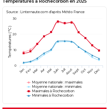
Températures à Rochecorbon en 2025
Source : Linternaute.com d'après Météo France
30
Températures ( °C )
20
10
0
Fev
Nov
Jan
Mar
Avr
Mai
Juin
Juil
Aout
Sept
Oct
Dec
Moyenne nationale : maximales
Moyenne nationale : minimales
Maximales à Rochecorbon
Minimales à Rochecorbon