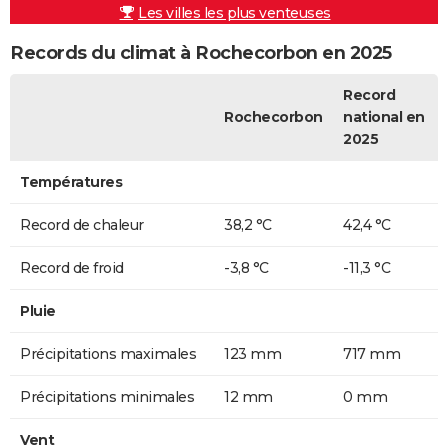
Les villes les plus venteuses
Records du climat à Rochecorbon en 2025
Record
Rochecorbon
national en
2025
Températures
Record de chaleur
38,2 °C
42,4 °C
Record de froid
-3,8 °C
-11,3 °C
Pluie
Précipitations maximales
123 mm
717 mm
Précipitations minimales
12 mm
0 mm
Vent