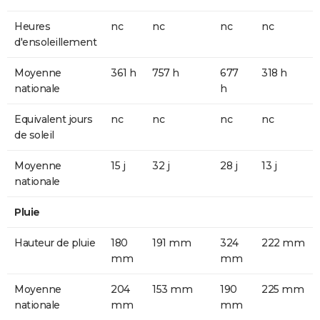
Heures
nc
nc
nc
nc
d'ensoleillement
Moyenne
361 h
757 h
677
318 h
nationale
h
Equivalent jours
nc
nc
nc
nc
de soleil
Moyenne
15 j
32 j
28 j
13 j
nationale
Pluie
Hauteur de pluie
180
191 mm
324
222 mm
mm
mm
Moyenne
204
153 mm
190
225 mm
nationale
mm
mm