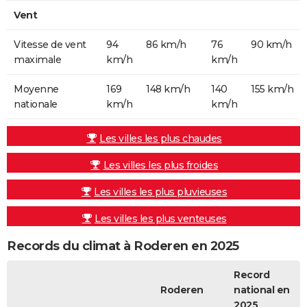
Vent
Vitesse de vent
94
86 km/h
76
90 km/h
maximale
km/h
km/h
Moyenne
169
148 km/h
140
155 km/h
nationale
km/h
km/h
Les villes les plus chaudes
Les villes les plus froides
Les villes les plus pluvieuses
Les villes les plus venteuses
Records du climat à Roderen en 2025
Record
Roderen
national en
2025