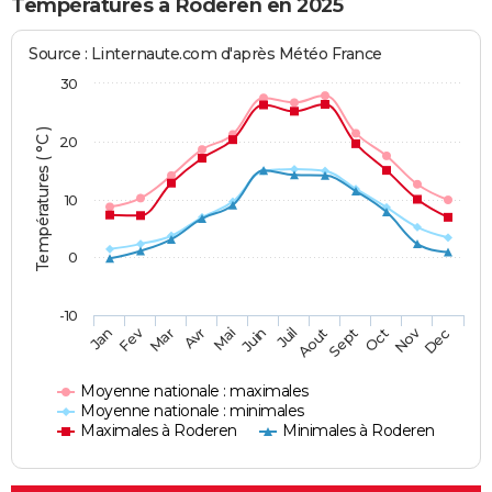
Températures à Roderen en 2025
Source : Linternaute.com d'après Météo France
30
Températures ( °C )
20
10
0
-10
Fev
Nov
Jan
Mar
Avr
Mai
Juin
Juil
Aout
Sept
Oct
Dec
Moyenne nationale : maximales
Moyenne nationale : minimales
Maximales à Roderen
Minimales à Roderen