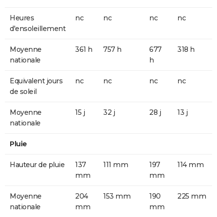
Heures
nc
nc
nc
nc
d'ensoleillement
Moyenne
361 h
757 h
677
318 h
nationale
h
Equivalent jours
nc
nc
nc
nc
de soleil
Moyenne
15 j
32 j
28 j
13 j
nationale
Pluie
Hauteur de pluie
137
111 mm
197
114 mm
mm
mm
Moyenne
204
153 mm
190
225 mm
nationale
mm
mm