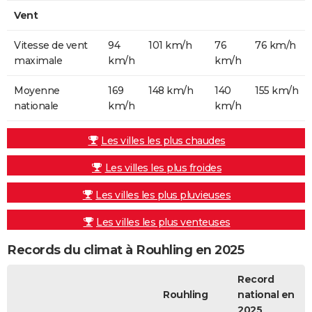
Vent
Vitesse de vent
94
101 km/h
76
76 km/h
maximale
km/h
km/h
Moyenne
169
148 km/h
140
155 km/h
nationale
km/h
km/h
Les villes les plus chaudes
Les villes les plus froides
Les villes les plus pluvieuses
Les villes les plus venteuses
Records du climat à Rouhling en 2025
Record
Rouhling
national en
2025