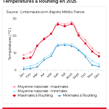
Températures à Rouhling en 2025
Source : Linternaute.com d'après Météo France
30
Températures ( °C )
20
10
0
Fev
Nov
Jan
Mar
Avr
Mai
Juin
Juil
Aout
Sept
Oct
Dec
Moyenne nationale : maximales
Moyenne nationale : minimales
Maximales à Rouhling
Minimales à Rouhling