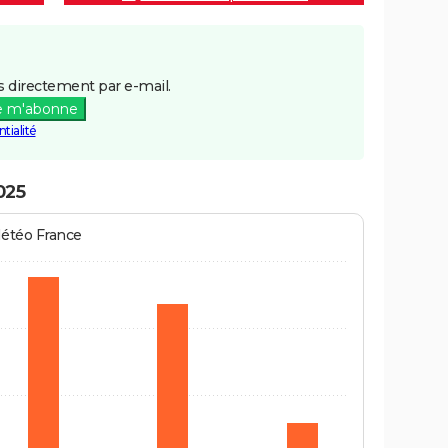
 directement par e-mail.
e m'abonne
tialité
2025
Météo France