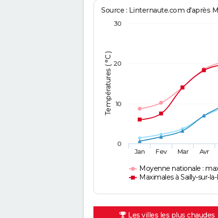
Source : Linternaute.com d'après 
30
Températures ( °C )
20
10
0
Jan
Fev
Mar
Avr
Moyenne nationale : ma
Maximales à Sailly-sur-la
Les villes les plus chaudes