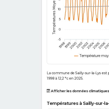
Températures Moyennes ( °C )
10
5
0
-5
2001
2003
2004
2005
1998
2006
1999
20
2000
Température moyen
La commune de Sailly-sur-la-Lys est
1998 à 12,2 °c en 2025.
Afficher les données climatiques
Températures à Sailly-sur-la