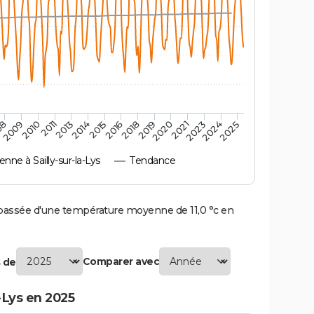
2010
2019
2011
2020
2013
2021
2014
2023
2015
2024
08
2016
2025
2009
2018
ne à Sailly-sur-la-Lys
Tendance
 passée d'une température moyenne de 11,0 °c en
Comparer avec
 de
-Lys en 2025