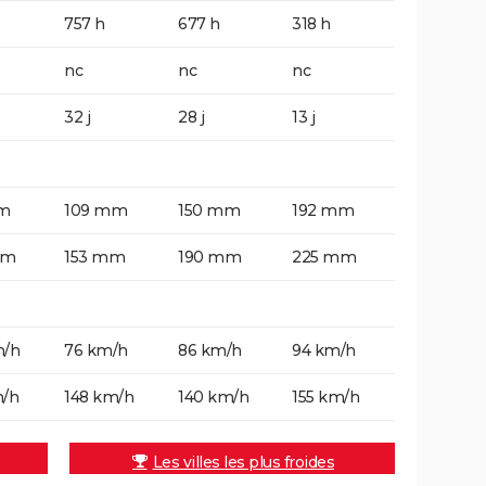
757 h
677 h
318 h
nc
nc
nc
32 j
28 j
13 j
m
109 mm
150 mm
192 mm
mm
153 mm
190 mm
225 mm
m/h
76 km/h
86 km/h
94 km/h
m/h
148 km/h
140 km/h
155 km/h
Les villes les plus froides