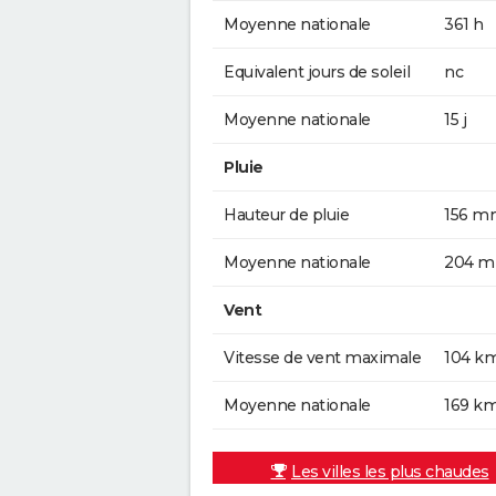
Moyenne nationale
361 h
Equivalent jours de soleil
nc
Moyenne nationale
15 j
Pluie
Hauteur de pluie
156 m
Moyenne nationale
204 
Vent
Vitesse de vent maximale
104 k
Moyenne nationale
169 k
Les villes les plus chaudes