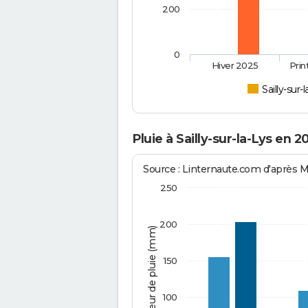
200
0
Hiver 2025
Pri
Sailly-sur-
Pluie à Sailly-sur-la-Lys en 2
Source : Linternaute.com d'après 
250
200
Hauteur de pluie (mm)
150
100