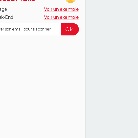
age
Voir un exemple
k-End
Voir un exemple