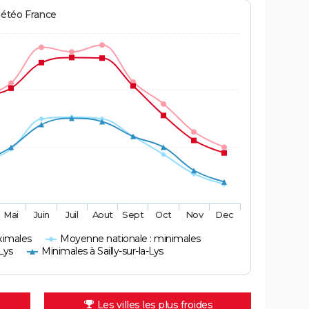
Météo France
Mai
Juin
Juil
Aout
Sept
Oct
Nov
Dec
ximales
Moyenne nationale : minimales
-Lys
Minimales à Sailly-sur-la-Lys
Les villes les plus froides