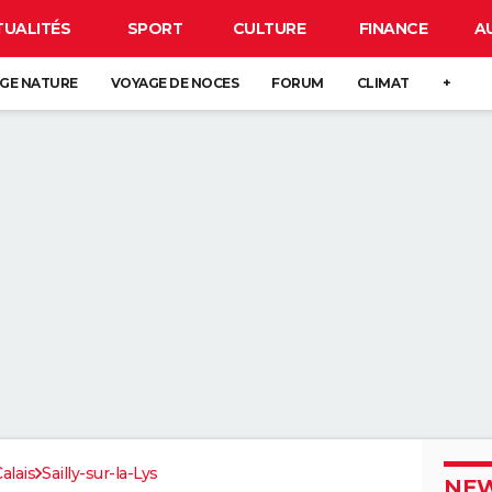
TUALITÉS
SPORT
CULTURE
FINANCE
A
GE NATURE
VOYAGE DE NOCES
FORUM
CLIMAT
+
alais
Sailly-sur-la-Lys
NEW