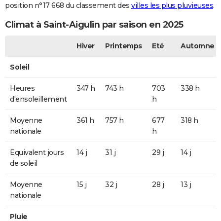
position n°17 668 du classement des
villes les plus pluvieuses
.
Climat à Saint-Aigulin par saison en 2025
Hiver
Printemps
Eté
Automne
Soleil
Heures
347 h
743 h
703
338 h
d'ensoleillement
h
Moyenne
361 h
757 h
677
318 h
nationale
h
Equivalent jours
14 j
31 j
29 j
14 j
de soleil
Moyenne
15 j
32 j
28 j
13 j
nationale
Pluie