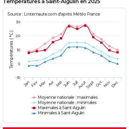
Températures à Saint-Aigulin en 2025
Source : Linternaute.com d'après Météo France
30
Températures ( °C )
20
10
0
-10
Fev
Nov
Jan
Mar
Avr
Mai
Juin
Juil
Aout
Sept
Oct
Dec
Moyenne nationale : maximales
Moyenne nationale : minimales
Maximales à Saint-Aigulin
Minimales à Saint-Aigulin