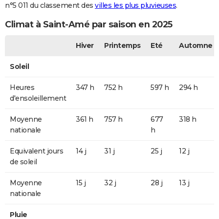
n°5 011 du classement des
villes les plus pluvieuses
.
Climat à Saint-Amé par saison en 2025
Hiver
Printemps
Eté
Automne
Soleil
Heures
347 h
752 h
597 h
294 h
d'ensoleillement
Moyenne
361 h
757 h
677
318 h
nationale
h
Equivalent jours
14 j
31 j
25 j
12 j
de soleil
Moyenne
15 j
32 j
28 j
13 j
nationale
Pluie