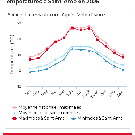
Températures à Saint-Amé en 2025
Source : Linternaute.com d'après Météo France
30
Températures ( °C )
20
10
0
-10
Fev
Nov
Jan
Mar
Avr
Mai
Juin
Juil
Aout
Sept
Oct
Dec
Moyenne nationale : maximales
Moyenne nationale : minimales
Maximales à Saint-Amé
Minimales à Saint-Amé